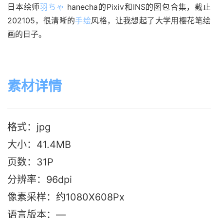
日本绘师
羽ちゃ
 hanecha的Pixiv和INS的图包合集，截止
202105，很清晰的
手绘
风格，让我想起了大学用樱花笔绘
画的日子。
素材详情
格式：jpg
大小：41.4MB
页数：31P
分辨率：96dpi
像素采样：约1080X608Px
语言版本
：—