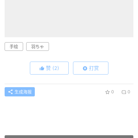
手绘
羽ちゃ
赞
(2)
打赏
生成海报
0
0
[免费][三视图线稿]Hill Climb Girl 爬坡少女 作画三视图线
稿设定集
上一篇
2021年5月13日 上午10:46