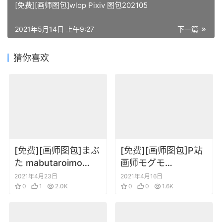
[免费][画师图包]wlop Pixiv 图包202105
2021年5月14日 上午9:27
下一篇
猜你喜欢
[免费][画师图包]まぶ
[免费][画师图包]P站
た mabutaroimo
画师モグモ
Pixiv 图包 202103
（Mogmo）Pixiv 图
2021年4月23日
2021年4月16日
0
1
2.0K
包202101
0
0
1.6K