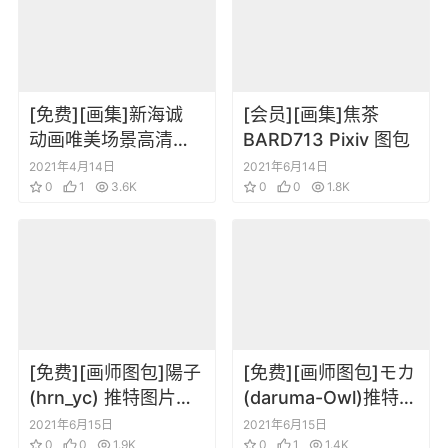
[免费][画集]新海诚
[会员][画集]焦茶
动画唯美场景高清壁
BARD713 Pixiv 图包
纸图集
2021年4月14日
2021年6月14日
0
1
3.6K
0
0
1.8K
[免费][画师图包]陽子
[免费][画师图包]モカ
(hrn_yc) 推特图片包
(daruma-Owl)推特
202106
+tumblr图片包
2021年6月15日
2021年6月15日
0
0
1.9K
202106
0
1
1.4K