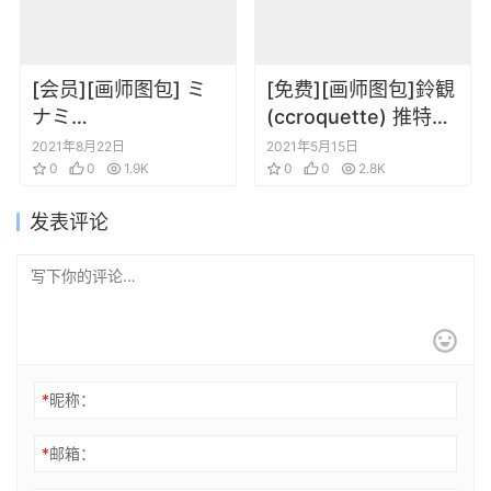
[会员][画师图包] ミ
[免费][画师图包]鈴観
ナミ
(ccroquette) 推特图
(minamichando_jo)
片包 20210513
2021年8月22日
2021年5月15日
PIXIV图片包
0
0
1.9K
0
0
2.8K
发表评论
*
昵称：
*
邮箱：