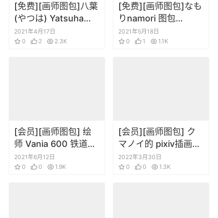
[免费][画师图包]八葉
[免费][画师图包]なも
(やつは) Yatsuha
りnamori 图包
Pixiv 图包 202103
20210513
2021年4月17日
2021年5月18日
0
2
2.3K
0
1
1.1K
[会员][画师图包] 绘
[会员][画师图包] ク
师 Vania 600 铁道、
マノイ的 pixiv插画合
电车美少女插画集
集[更新到220330]
2021年6月12日
2022年3月30日
0
0
1.9K
0
0
1.3K