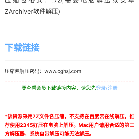
压缩包格式：.7z(需要电脑解压或安卓
ZArchiver软件解压)
下载链接
压缩包解压密码：www.cghsj.com
要查看会员下载链接内容，请您先
登录/注册
*
该资源采用
7Z
文件名压缩，不支持在百度云在线解压，推
荐使用
2345
好压在电脑上解压。
Mac
用户请用合适的第三
方解压器，系统自带解压可能无法解压。