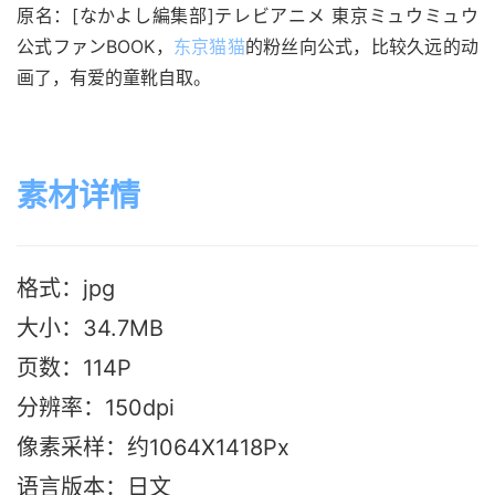
原名：[なかよし編集部]テレビアニメ 東京ミュウミュウ 
公式ファンBOOK，
东京猫猫
的粉丝向公式，比较久远的动
画了，有爱的童靴自取。
素材详情
格式：jpg
大小：34.7MB
页数：114P
分辨率：150dpi
像素采样：约1064X1418Px
语言版本
：日文