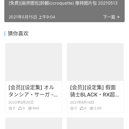
[免费][画师图包]鈴観(ccroquette) 推特图片包 20210513
2021年5月15日 上午9:04
下一篇
猜你喜欢
[会员][设定集] オル
[会员][设定集] 假面
タンシア・サーガ -苍
骑士BLACK・RX超全
之骑士团- 公式ビジュ
集 完全版
2023年6月20日
2021年8月16日
アルファンブック
0
0
949
0
0
2.0K