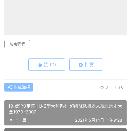
东京猫猫
赞
(0)
打赏
生成海报
0
0
[免费][设定集]HJ模型大师系列 超级战队机器人玩具历史大
全1979~2007
上一篇
2021年5月14日 上午9:28