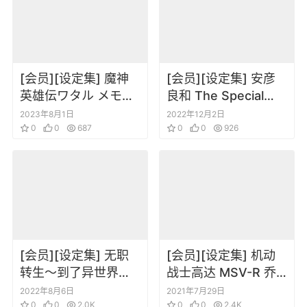
[会员][设定集] 魔神
[会员][设定集] 安彦
英雄伝ワタル メモリ
良和 The Special
アルブック
Book of Yoshikazu
2023年8月1日
2022年12月2日
0
0
687
Yasuhiko
0
0
926
[会员][设定集] 无职
[会员][设定集] 机动
转生～到了异世界就
战士高达 MSV-R 乔
拿出真本事～BD特典
尼·莱登归来机体设定
2022年8月6日
2021年7月29日
小册子1-4册
0
0
2.0K
集
0
0
2.4K