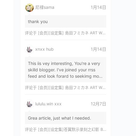
尼禄sama
1月14日
thank you
评论于
[会员][设定集] 島田フミカネ ART WORKS EXTRA Luminous Witches[DL]
xnxx hub
1月14日
This iis vey interesting, You're a very
skilld blogger. I've joined your rrss
feed and look forard to seekimg mor
of your wonderfu post. Also, I've sh…
评论于
[会员][设定集] 島田フミカネ ART WORKS EXTRA Luminous Witches[DL]
lululu.win xxx
12月7日
Grea article, just what I needed.
评论于
[会员][设定集]苍翼默示录刻之幻影 BLAZBLUE CHRONOPHANTASMA 公式設定資料集II