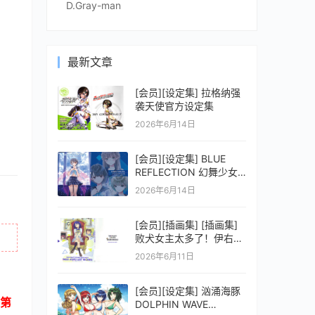
D.Gray-man
最新文章
[会员][设定集] 拉格纳强
袭天使官方设定集
2026年6月14日
[会员][设定集] BLUE
REFLECTION 幻舞少女
之剑公式ビジュアルコレ
2026年6月14日
クション (電撃の攻略本)
[会员][插画集] [插画集]
败犬女主太多了！伊右群
ARTWORKS
2026年6月11日
[会员][设定集] 汹涌海豚
第
DOLPHIN WAVE