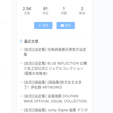
2.5K
91
1
2
文章
评论
问题
粉丝
关注
私信
最近文章
[会员][设定集] 拉格纳强袭天使官方设定
集
[会员][设定集] BLUE REFLECTION 幻舞
少女之剑公式ビジュアルコレクション
(電撃の攻略本)
[会员][插画集] [插画集]败犬女主太多
了！伊右群 ARTWORKS
[会员][设定集] 汹涌海豚 DOLPHIN
WAVE OFFICIAL VISUAL COLLECTION
[会员][插画集] Jump Digital 画集 デジガ