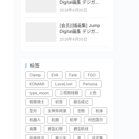
Digital画集 デジガ
CLAYMORE 2
2026年4月30日
[会员][插画集] Jump
Digital画集 デジガ
CLAYMORE 1
2026年4月30日
标签
Clamp
EVA
Fate
FGO
KONAMI
LoveLive!
Persona
type_moon
三视图线稿
上色
假面骑士
初音
副岛成记
型月
女神异闻录
怪物
机体
机器人
机娘
机甲
村田莲尔
画集
碧蓝幻想
碧蓝航线
绘画技法
美少女
萌
设定集