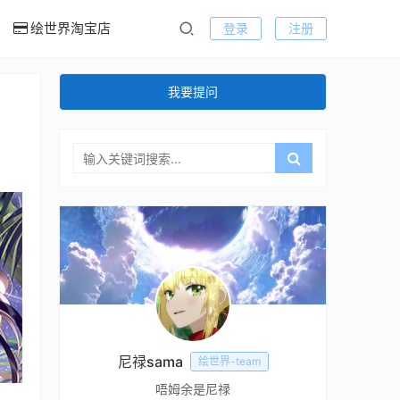
绘世界淘宝店
登录
注册
我要提问
尼禄sama
绘世界-team
唔姆余是尼禄