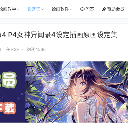
绘画教学
设定集
绘画软件
问答
赞助会员
ona4 P4女神异闻录4设定插画原画设定集
日 上午9:29
•
阅读 1566