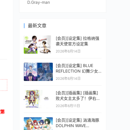
D.Gray-man
最新文章
[会员][设定集] 拉格纳强
袭天使官方设定集
2026年6月14日
[会员][设定集] BLUE
REFLECTION 幻舞少女
之剑公式ビジュアルコレ
2026年6月14日
クション (電撃の攻略本)
[会员][插画集] [插画集]
败犬女主太多了！伊右群
ARTWORKS
2026年6月11日
第
[会员][设定集] 汹涌海豚
DOLPHIN WAVE