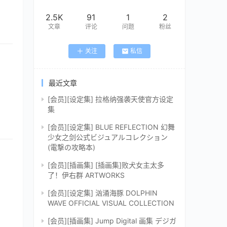
2.5K
91
1
2
文章
评论
问题
粉丝
关注
私信
最近文章
[会员][设定集] 拉格纳强袭天使官方设定
集
[会员][设定集] BLUE REFLECTION 幻舞
少女之剑公式ビジュアルコレクション
(電撃の攻略本)
[会员][插画集] [插画集]败犬女主太多
了！伊右群 ARTWORKS
[会员][设定集] 汹涌海豚 DOLPHIN
WAVE OFFICIAL VISUAL COLLECTION
[会员][插画集] Jump Digital 画集 デジガ