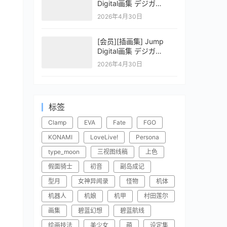
Digital画集 デジガ
CLAYMORE 2
2026年4月30日
[会员][插画集] Jump
Digital画集 デジガ
CLAYMORE 1
2026年4月30日
标签
Clamp
EVA
Fate
FGO
KONAMI
LoveLive!
Persona
type_moon
三视图线稿
上色
假面骑士
初音
副岛成记
型月
女神异闻录
怪物
机体
机器人
机娘
机甲
村田莲尔
画集
碧蓝幻想
碧蓝航线
绘画技法
美少女
萌
设定集