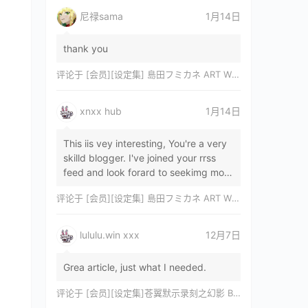
尼禄sama
1月14日
thank you
评论于
[会员][设定集] 島田フミカネ ART WORKS EXTRA Luminous Witches[DL]
xnxx hub
1月14日
This iis vey interesting, You're a very
skilld blogger. I've joined your rrss
feed and look forard to seekimg mor
of your wonderfu post. Also, I've sh…
评论于
[会员][设定集] 島田フミカネ ART WORKS EXTRA Luminous Witches[DL]
lululu.win xxx
12月7日
Grea article, just what I needed.
评论于
[会员][设定集]苍翼默示录刻之幻影 BLAZBLUE CHRONOPHANTASMA 公式設定資料集II