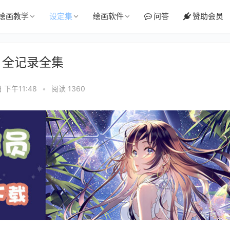
绘画教学
设定集
绘画软件
问答
赞助会员
2 全记录全集
 下午11:48
•
阅读 1360