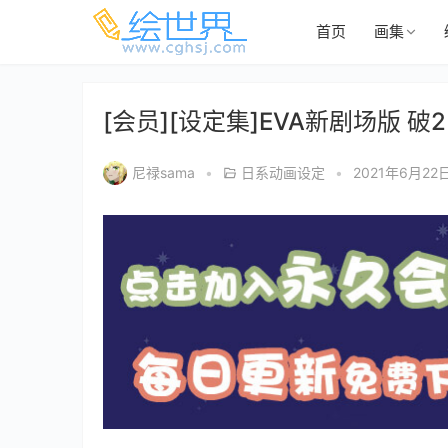
首页
画集
[会员][设定集]EVA新剧场版 破
尼禄sama
•
日系动画设定
•
2021年6月22日