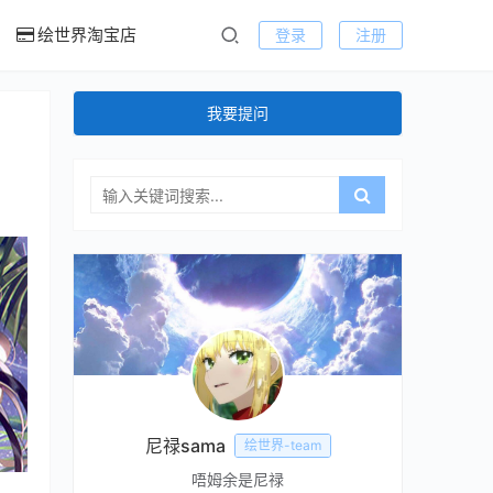
绘世界淘宝店
登录
注册
我要提问
尼禄sama
绘世界-team
唔姆余是尼禄