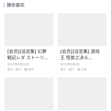
猜你喜欢
[会员][设定集] 幻夢
[会员][设定集] 游戏
戦記レダ ストーリー
王 怪兽之决斗
アルバム
Animation Complete
2023年9月20日
2022年5月9日
0
0
900
Guide 千年的记忆
0
0
2.6K