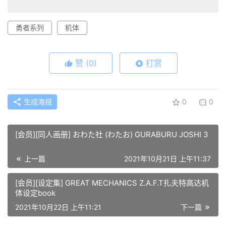
勇者系列
机体
赞
(0)
打赏
生成海报
0
0
[会员][同人画册] おわた社 (わたお) GURABURU JOSHI 3
上一篇
2021年10月21日 上午11:37
[会员][设定集] GREAT MECHANICS Z.A.F.T扎夫特高达机
体设定book
2021年10月22日 上午11:21
下一篇