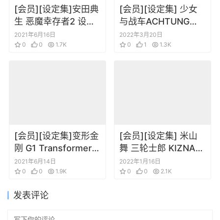
[会员][设定集]安田典
[会员][设定集] 少女
生 恶魔幸存者2 设定
与战车ACHTUNG
资料集
GIRLS und PANZER
2021年6月16日
2022年3月20日
0
0
1.7K
动画官方设定3部曲
0
1
1.3K
[会员][设定集]变形金
[会员][设定集] 米山
刚 G1 Transformers
舞 三轮士郎 KIZNAVI
视觉线稿设定原画集
BOOK 01羁绊者 设定
2021年6月14日
2022年1月16日
0
0
1.9K
集
0
0
2.1K
发表评论