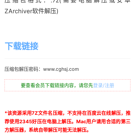
压缩包格式：.7z(需要电脑解压或安卓
ZArchiver软件解压)
下载链接
压缩包解压密码：www.cghsj.com
要查看会员下载链接内容，请您先
登录/注册
*
该资源采用
7Z
文件名压缩，不支持在百度云在线解压，推
荐使用
2345
好压在电脑上解压。
Mac
用户请用合适的第三
方解压器，系统自带解压可能无法解压。