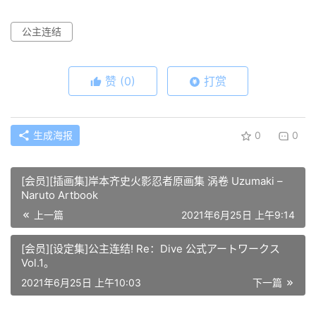
公主连结
赞
(0)
打赏
生成海报
0
0
[会员][插画集]岸本齐史火影忍者原画集 涡卷 Uzumaki –
Naruto Artbook
上一篇
2021年6月25日 上午9:14
[会员][设定集]公主连结! Re：Dive 公式アートワークス
Vol.1。
2021年6月25日 上午10:03
下一篇