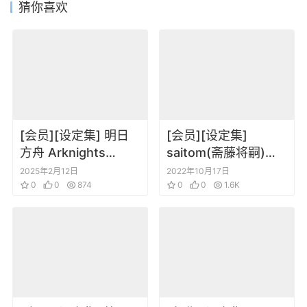
猜你喜欢
[会员][设定集] 明日
[会员][设定集]
方舟 Arknights
saitom(斋藤将嗣)
Official Artworks
Xenoblade3
2025年2月12日
2022年10月17日
Vol.2
0
0
874
Collected Works
0
0
1.6K