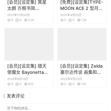
[会员][设定集] 箕星
[免费][设定集]TYPE-
太朗 方根书简
MOON ACE 2 型月角
√Letter PREMIUM
色设定
2021年11月24日
2021年4月25日
ARTBOOK
0
0
2.0K
0
0
1.2K
[会员][设定集] 猎天
[会员][设定集] Zelda
使魔女 Bayonetta
塞尔达传说 画集和设
The Perfect Witch
定
2022年8月16日
2022年4月23日
Guide
0
0
832
0
0
1.1K
发表评论