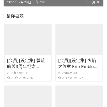
2025年2月24日 下午7:41
下一篇
猜你喜欢
[会员][设定集] 碧蓝
[会员][设定集] 火焰
航线3周年纪念
之纹章 Fire Emblem
AZURLANE Third人
Foldan 风花雪月人物
2021年7月29日
2022年4月26日
物设定立绘插画集
0
0
2.2K
设定
0
0
1.7K