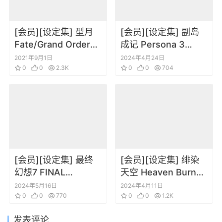
[会员][设定集] 型月
[会员][设定集] 副岛
Fate/Grand Order
成记 Persona 3
Material VII
Reload Official
2021年9月1日
2024年4月24日
0
0
2.3K
Complete Guide
0
0
704
[会员][设定集] 最终
[会员][设定集] 绯染
幻想7 FINAL
天空 Heaven Burns
FANTASY VII
Red Official Art
2024年5月16日
2024年4月11日
REBIRTH
0
0
770
Works Vol.1
0
0
1.2K
ULTIMANIA
发表评论