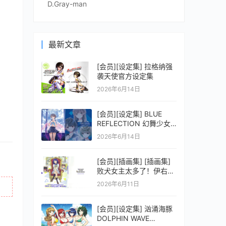
D.Gray-man
最新文章
[会员][设定集] 拉格纳强
袭天使官方设定集
2026年6月14日
[会员][设定集] BLUE
REFLECTION 幻舞少女
之剑公式ビジュアルコレ
2026年6月14日
クション (電撃の攻略本)
[会员][插画集] [插画集]
败犬女主太多了！伊右群
ARTWORKS
2026年6月11日
[会员][设定集] 汹涌海豚
DOLPHIN WAVE