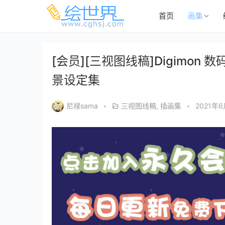
首页
画集
[会员][三视图线稿]Digimon
景设定集
尼禄sama
•
三视图线稿
,
插画集
•
2021年6