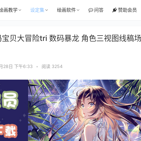
绘画教学
设定集
绘画软件
问答
赞助会员
 数码宝贝大冒险tri 数码暴龙 角色三视图线稿
月28日 下午6:33
•
阅读 3254