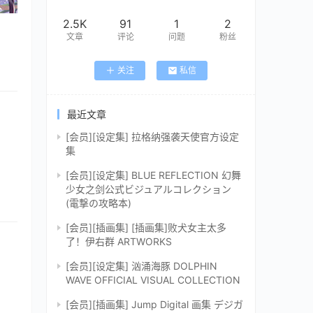
2.5K
91
1
2
文章
评论
问题
粉丝
关注
私信
最近文章
[会员][设定集] 拉格纳强袭天使官方设定
集
[会员][设定集] BLUE REFLECTION 幻舞
少女之剑公式ビジュアルコレクション
(電撃の攻略本)
[会员][插画集] [插画集]败犬女主太多
了！伊右群 ARTWORKS
[会员][设定集] 汹涌海豚 DOLPHIN
WAVE OFFICIAL VISUAL COLLECTION
[会员][插画集] Jump Digital 画集 デジガ