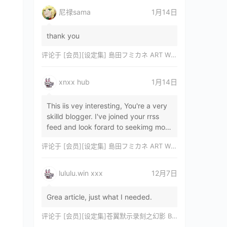
尼禄sama
1月14日
thank you
评论于
[会员][设定集] 島田フミカネ ART WORKS EXTRA Luminous Witches[DL]
xnxx hub
1月14日
This iis vey interesting, You're a very
skilld blogger. I've joined your rrss
feed and look forard to seekimg mor
of your wonderfu post. Also, I've sh…
评论于
[会员][设定集] 島田フミカネ ART WORKS EXTRA Luminous Witches[DL]
lululu.win xxx
12月7日
Grea article, just what I needed.
评论于
[会员][设定集]苍翼默示录刻之幻影 BLAZBLUE CHRONOPHANTASMA 公式設定資料集II