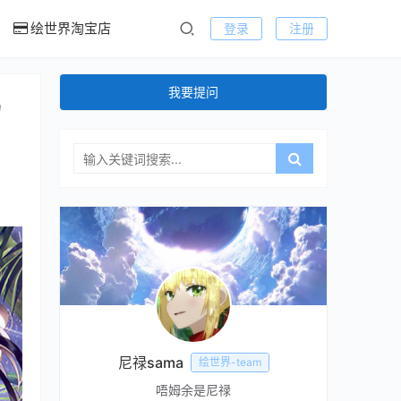
绘世界淘宝店
登录
注册
我要提问
场
尼禄sama
绘世界-team
唔姆余是尼禄