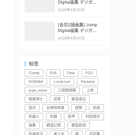
Digital画集 デジガ
CLAYMORE 2
2026年4月30日
[会员][插画集] Jump
Digital画集 デジガ
CLAYMORE 1
2026年4月30日
标签
Clamp
EVA
Fate
FGO
KONAMI
LoveLive!
Persona
type_moon
三视图线稿
上色
假面骑士
初音
副岛成记
型月
女神异闻录
怪物
机体
机器人
机娘
机甲
村田莲尔
画集
碧蓝幻想
碧蓝航线
绘画技法
美少女
萌
设定集