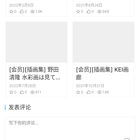
人物美术设定集
2022年2月6日
2021年6月26日
0
0
1.9K
0
0
948
[会员][插画集] 野田
[会员][插画集] KEI画
清隆 水彩画は見てい
廊
るだけで幸せです 心
2022年7月26日
2021年10月21日
癒す
0
0
811
0
0
1.6K
发表评论