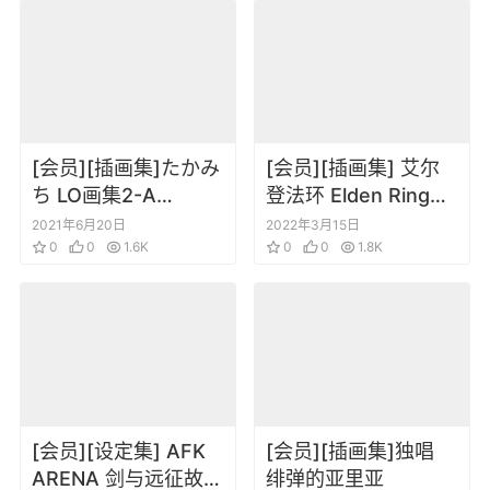
[会员][插画集]たかみ
[会员][插画集] 艾尔
ち LO画集2-A
登法环 Elden Ring
TAKAMICHI LO-fi
Digital Mini Artbook
2021年6月20日
2022年3月15日
WORKS
0
0
1.6K
0
0
1.8K
[会员][设定集] AFK
[会员][插画集]独唱
ARENA 剑与远征故事
绯弹的亚里亚