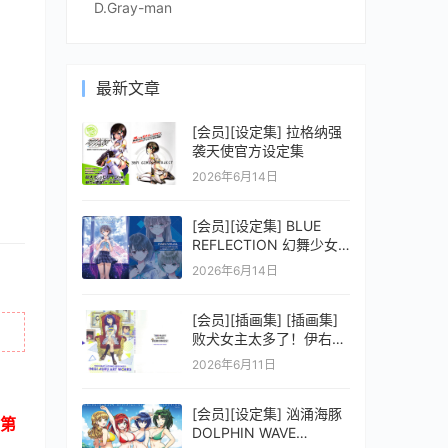
D.Gray-man
最新文章
[会员][设定集] 拉格纳强
袭天使官方设定集
2026年6月14日
[会员][设定集] BLUE
REFLECTION 幻舞少女
之剑公式ビジュアルコレ
2026年6月14日
クション (電撃の攻略本)
[会员][插画集] [插画集]
败犬女主太多了！伊右群
ARTWORKS
2026年6月11日
[会员][设定集] 汹涌海豚
第
DOLPHIN WAVE