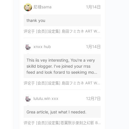
尼禄sama
1月14日
thank you
评论于
[会员][设定集] 島田フミカネ ART WORKS EXTRA Luminous Witches[DL]
xnxx hub
1月14日
This iis vey interesting, You're a very
skilld blogger. I've joined your rrss
feed and look forard to seekimg mor
of your wonderfu post. Also, I've sh…
评论于
[会员][设定集] 島田フミカネ ART WORKS EXTRA Luminous Witches[DL]
lululu.win xxx
12月7日
Grea article, just what I needed.
评论于
[会员][设定集]苍翼默示录刻之幻影 BLAZBLUE CHRONOPHANTASMA 公式設定資料集II