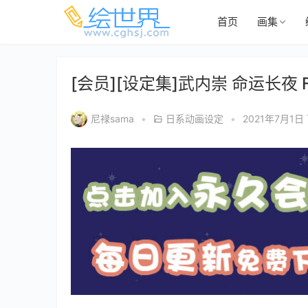
首页
画集
[会员][设定集]武内崇 命运长夜 Fat
尼禄sama
•
日系动画设定
•
2021年7月1日