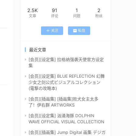
2.5K
91
1
2
文章
评论
问题
粉丝
关注
私信
最近文章
[会员][设定集] 拉格纳强袭天使官方设定
集
[会员][设定集] BLUE REFLECTION 幻舞
少女之剑公式ビジュアルコレクション
(電撃の攻略本)
[会员][插画集] [插画集]败犬女主太多
了！伊右群 ARTWORKS
[会员][设定集] 汹涌海豚 DOLPHIN
WAVE OFFICIAL VISUAL COLLECTION
[会员][插画集] Jump Digital 画集 デジガ