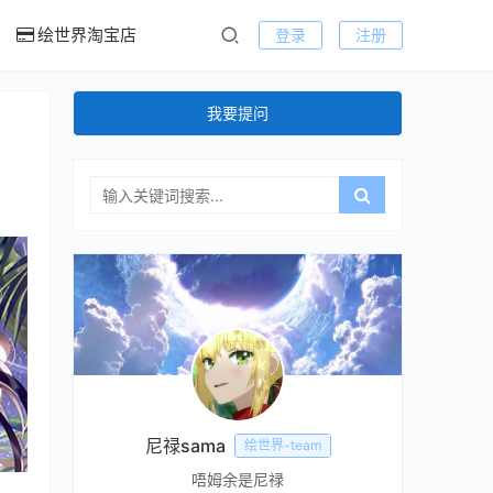
绘世界淘宝店
登录
注册
我要提问
尼禄sama
绘世界-team
唔姆余是尼禄