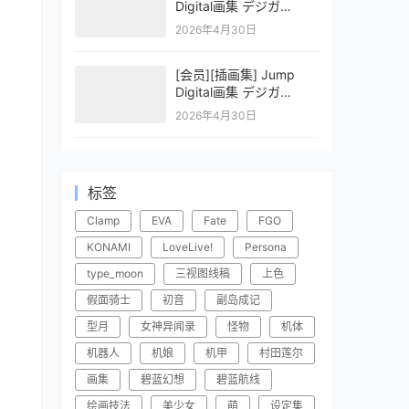
Digital画集 デジガ
CLAYMORE 2
2026年4月30日
[会员][插画集] Jump
Digital画集 デジガ
CLAYMORE 1
2026年4月30日
标签
Clamp
EVA
Fate
FGO
KONAMI
LoveLive!
Persona
type_moon
三视图线稿
上色
假面骑士
初音
副岛成记
型月
女神异闻录
怪物
机体
机器人
机娘
机甲
村田莲尔
画集
碧蓝幻想
碧蓝航线
绘画技法
美少女
萌
设定集