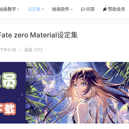
绘画教学
设定集
绘画软件
问答
赞助会员
e zero Material设定集
 下午6:29
•
阅读 1372