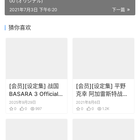
00 (オリジナル)
2021年7月3日 下午6:20
下一篇
猜你喜欢
[会员][设定集] 战国
[会员][设定集] 平野
BASARA 3 Official
克幸 阿加雷斯特战记
Complete Works
2 Record of Agarest
2025年9月29日
2021年8月6日
0
0
997
War II Official Visual
0
0
1.2K
Book