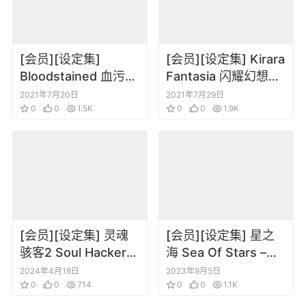
[会员][设定集]
[会员][设定集] Kirara
Bloodstained 血污
Fantasia 闪耀幻想曲
夜之仪式 设定画集 血
原画设定集1
2021年7月20日
2021年7月29日
咒之城 暗夜仪式 插画
0
0
1.5K
0
0
1.9K
[会员][设定集] 灵魂
[会员][设定集] 星之
骇客2 Soul Hackers
海 Sea Of Stars –
2 The Complete
The Concept Art of
2024年4月18日
2023年9月5日
Guide
0
0
714
Bryce Kho
0
0
1.1K