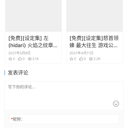
[免费][设定集] 左
[免费][设定集]怒首领
(hidari) 火焰之纹章
蜂 最大往生 游戏公式
Fire Emblem Echoes
设定资料集
2021年5月8日
2021年4月11日
另一位英雄王 设定画
0
0
2.1K
0
0
2.2K
集
发表评论
*
昵称：