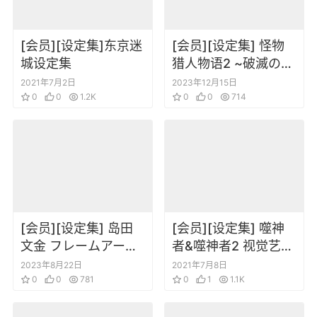
[会员][设定集]东京迷
[会员][设定集] 怪物
城设定集
猎人物语2 ~破滅の翼
~官方公式设定集
2021年7月2日
2023年12月15日
0
0
1.2K
0
0
714
[会员][设定集] 岛田
[会员][设定集] 噬神
文金 フレームアーム
者&噬神者2 视觉艺术
ズ・ガール デザイナ
资料集
2023年8月22日
2021年7月8日
ーズノート
0
0
781
0
1
1.1K