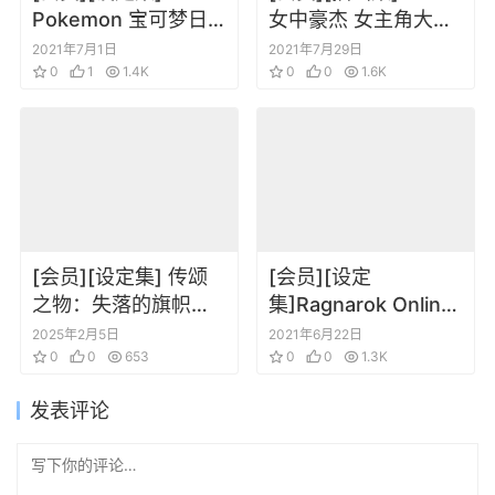
Pokemon 宝可梦日
女中豪杰 女主角大乱
月究极日月设定原画
斗 拳皇女英雄角色设
2021年7月1日
2021年7月29日
集
0
1
1.4K
定插画集
0
0
1.6K
[会员][设定集] 传颂
[会员][设定
之物：失落的旗帜
集]Ragnarok Online
ARTWORKS Vol.3
II 仙境传说2 设定画集
2025年2月5日
2021年6月22日
0
0
653
0
0
1.3K
发表评论