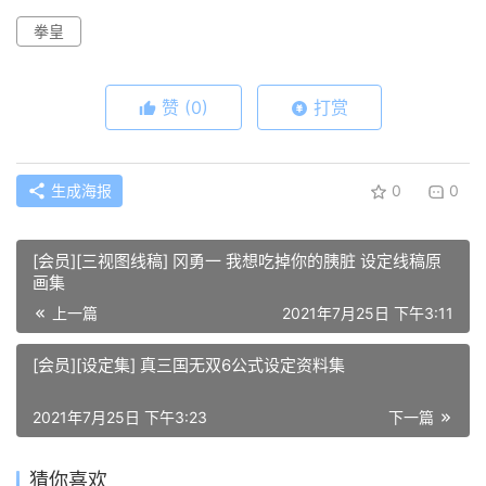
拳皇
赞
(0)
打赏
生成海报
0
0
[会员][三视图线稿] 冈勇一 我想吃掉你的胰脏 设定线稿原
画集
上一篇
2021年7月25日 下午3:11
[会员][设定集] 真三国无双6公式设定资料集
2021年7月25日 下午3:23
下一篇
猜你喜欢