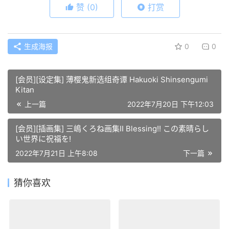
赞
(0)
打赏
生成海报
0
0
[会员][设定集] 薄樱鬼新选组奇谭 Hakuoki Shinsengumi
Kitan
上一篇
2022年7月20日 下午12:03
[会员][插画集] 三嶋くろね画集II Blessing!! この素晴らし
い世界に祝福を!
2022年7月21日 上午8:08
下一篇
猜你喜欢