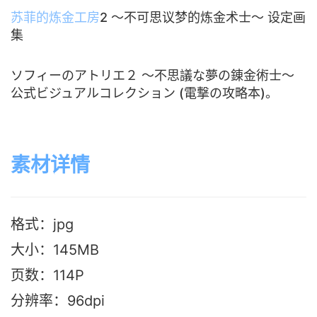
苏菲的炼金工房
2 ～不可思议梦的炼金术士～ 设定画
集
ソフィーのアトリエ２ ～不思議な夢の錬金術士～
公式ビジュアルコレクション (電撃の攻略本)。
素材详情
格式：jpg
大小：145M
B
页数：114P
分辨率：96dpi