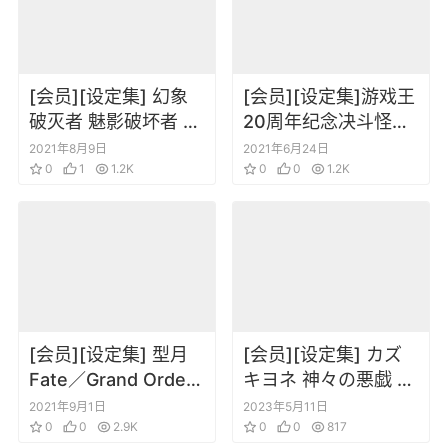
[会员][设定集] 幻象
[会员][设定集]游戏王
破灭者 魅影破坏者 设
20周年纪念决斗怪兽
定插画集
卡片设定1-6+DT 卡
2021年8月9日
2021年6月24日
0
1
1.2K
片图鉴插画集
0
0
1.2K
[会员][设定集] 型月
[会员][设定集] カズ
Fate／Grand Order
キヨネ 神々の悪戯 オ
material V
フィシャルファンブ
2021年9月1日
2023年5月11日
0
0
2.9K
ック
0
0
817