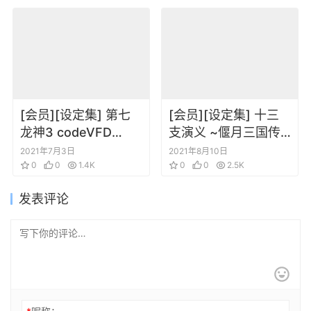
[会员][设定集] 第七
[会员][设定集] 十三
龙神3 codeVFD
支演义 ~偃月三国传~
VISUAL
1、2 两卷设定原画合
2021年7月3日
2021年8月10日
COLLECTION
0
0
1.4K
集
0
0
2.5K
发表评论