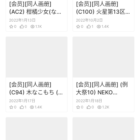
[会员][同人画册]
[会员][同人画册]
(AC2) 柑橘少女(なき
(C100) 火星第13区
ょ) Excelsior九霄天
(Siino) Fate
2022年1月13日
2022年10月2日
擎
0
0
1.1K
Evangerion 亜種特異
0
1
1.4K
点第3新東京市 (Fate
Grand Order)
[会员][同人画册]
[会员][同人画册] (例
(C94) 木なこもち (木
大祭10) NEKO
なこ) lilyromnsual
WORKi 七穂電子
2022年1月17日
2022年1月18日
summer vacation
0
1
1.4K
(ideolo、77gl) はた
0
0
1.2K
らく東方!