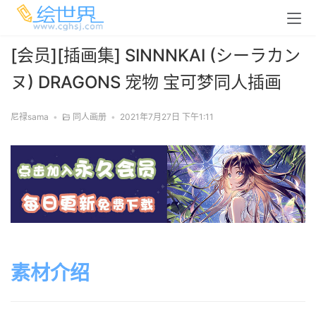
[会员][插画集] SINNNKAI (シーラカン
ヌ) DRAGONS 宠物 宝可梦同人插画
尼禄sama
•
同人画册
•
2021年7月27日 下午1:11
素材介绍