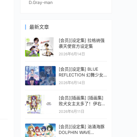
D.Gray-man
最新文章
[会员][设定集] 拉格纳强
袭天使官方设定集
2026年6月14日
[会员][设定集] BLUE
REFLECTION 幻舞少女
之剑公式ビジュアルコレ
2026年6月14日
クション (電撃の攻略本)
[会员][插画集] [插画集]
败犬女主太多了！伊右群
ARTWORKS
2026年6月11日
[会员][设定集] 汹涌海豚
DOLPHIN WAVE