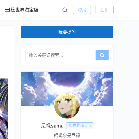
绘世界淘宝店
登录
注册
我要提问
尼禄sama
绘世界-team
唔姆余是尼禄