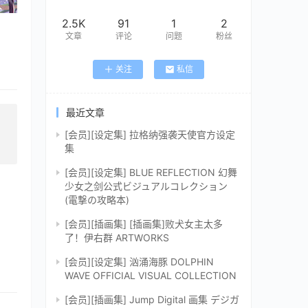
2.5K
91
1
2
文章
评论
问题
粉丝
关注
私信
最近文章
[会员][设定集] 拉格纳强袭天使官方设定
集
[会员][设定集] BLUE REFLECTION 幻舞
少女之剑公式ビジュアルコレクション
(電撃の攻略本)
[会员][插画集] [插画集]败犬女主太多
了！伊右群 ARTWORKS
[会员][设定集] 汹涌海豚 DOLPHIN
WAVE OFFICIAL VISUAL COLLECTION
[会员][插画集] Jump Digital 画集 デジガ