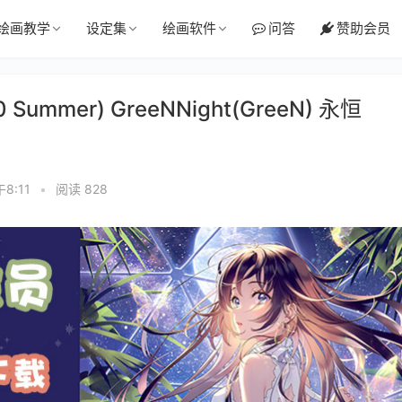
绘画教学
设定集
绘画软件
问答
赞助会员
ummer) GreeNNight(GreeN) 永恒
午8:11
•
阅读 828