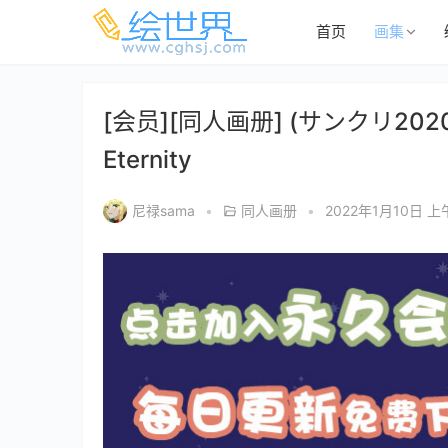
首页
画集
[会员][同人画册] (サンクリ2020 S
Eternity
尼禄sama
•
同人画册
•
2022年1月10日 上