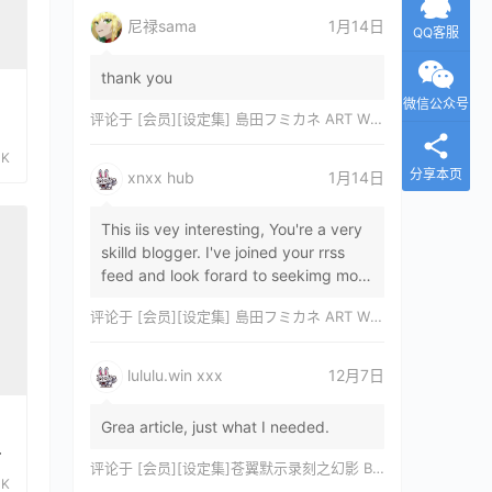
尼禄sama
1月14日
QQ客服
thank you
微信公众号
评论于
[会员][设定集] 島田フミカネ ART WORKS EXTRA Luminous Witches[DL]
1K
分享本页
xnxx hub
1月14日
This iis vey interesting, You're a very
skilld blogger. I've joined your rrss
feed and look forard to seekimg mor
of your wonderfu post. Also, I've sh…
评论于
[会员][设定集] 島田フミカネ ART WORKS EXTRA Luminous Witches[DL]
lululu.win xxx
12月7日
Grea article, just what I needed.
a
评论于
[会员][设定集]苍翼默示录刻之幻影 BLAZBLUE CHRONOPHANTASMA 公式設定資料集II
3K