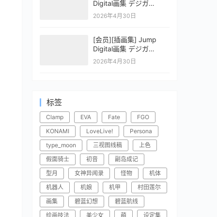
Digital画集 デジガ
CLAYMORE 2
2026年4月30日
[会员][插画集] Jump
Digital画集 デジガ
CLAYMORE 1
2026年4月30日
标签
Clamp
EVA
Fate
FGO
KONAMI
LoveLive!
Persona
type_moon
三视图线稿
上色
假面骑士
初音
副岛成记
型月
女神异闻录
怪物
机体
机器人
机娘
机甲
村田莲尔
画集
碧蓝幻想
碧蓝航线
绘画技法
美少女
萌
设定集