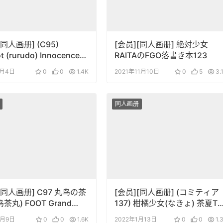
[同人画册] (C95)
[会员][同人画册] 絶対少女
t (rurudo) Innocence
RAITAのFGO落書き本123
ジナル)
2月4日
0
0
1.4K
2021年11月10日
0
5
3.
同人画册
[同人画册] C97 丸鸟の茶
[会员][同人画册] (コミティア
鸟茶丸) FOOT Grand
137) 柑橘少女(なきょ) 茶夏Te
r -裸足のサーヴァント-
Summer
2月9日
0
0
1.6K
2022年1月13日
0
0
1.