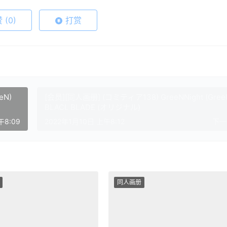
赞
(0)
打赏
eN)
[会员][同人画册] (コミティア138) GreeNNight (Gree
BLACL BLADE (オリジナル)
午8:09
2022年1月10日 上午8:12
下
同人画册