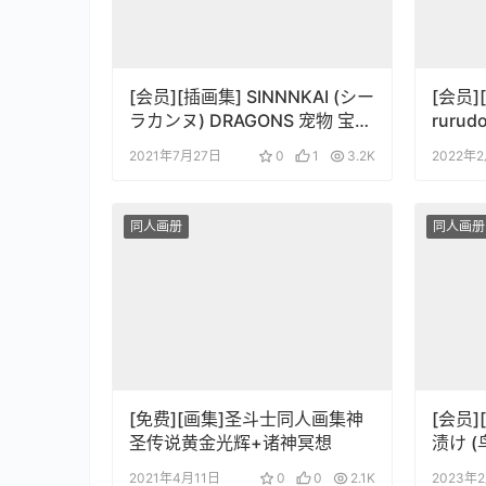
[会员][插画集] SINNNKAI (シー
[会员]
ラカンヌ) DRAGONS 宠物 宝可
rurudo
梦同人插画
(オリ
2021年7月27日
0
1
3.2K
2022年
同人画册
同人画册
[免费][画集]圣斗士同人画集神
[会员]
圣传说黄金光辉+诸神冥想
渍け (
Orde
2021年4月11日
0
0
2.1K
2023年