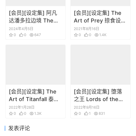
[会员][设定集] 阿凡
[会员][设定集] The
达潘多拉边境 The
Art of Prey 掠食设定
Art of Avatar
画集
2024年4月5日
2021年8月16日
Frontiers of
0
0
647
0
0
1.4K
Pandora
[会员][设定集] The
[会员][设定集] 堕落
Art of Titanfall 泰坦
之王 Lords of the
陨落
Fallen – Artbook
2022年1月28日
2022年9月16日
0
0
1.3K
0
1
831
发表评论