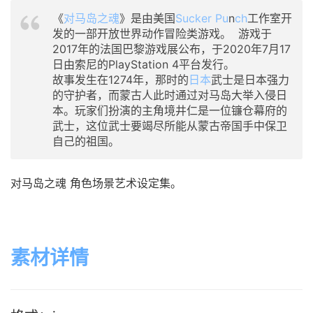
《
对马岛之魂
》是由美国
Sucker Pu
n
ch
工作室开
发的一部开放世界动作冒险类游戏。 游戏于
2017年的法国巴黎游戏展公布，于2020年7月17
日由索尼的PlayStation 4平台发行。
故事发生在1274年，那时的
日本
武士是日本强力
的守护者，而蒙古人此时通过对马岛大举入侵日
本。玩家们扮演的主角境井仁是一位镰仓幕府的
武士，这位武士要竭尽所能从蒙古帝国手中保卫
自己的祖国。
对马岛之魂 角色场景艺术设定集。
素材详情