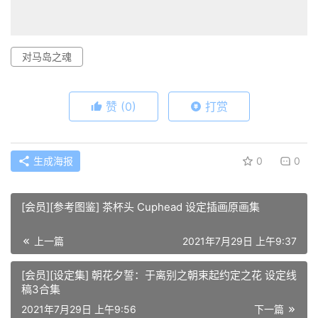
对马岛之魂
赞
(0)
打赏
生成海报
0
0
[会员][参考图鉴] 茶杯头 Cuphead 设定插画原画集
上一篇
2021年7月29日 上午9:37
[会员][设定集] 朝花夕誓：于离别之朝束起约定之花 设定线
稿3合集
2021年7月29日 上午9:56
下一篇