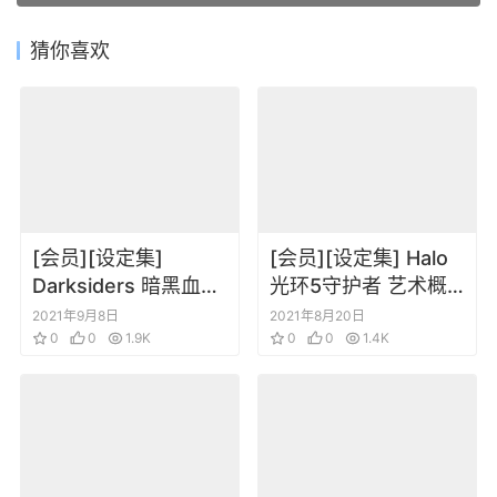
猜你喜欢
[会员][设定集]
[会员][设定集] Halo
Darksiders 暗黑血统
光环5守护者 艺术概
1 2游戏角色场景道具
念设定原画集[中文]
2021年9月8日
2021年8月20日
概念艺术插画设定集
0
0
1.9K
0
0
1.4K