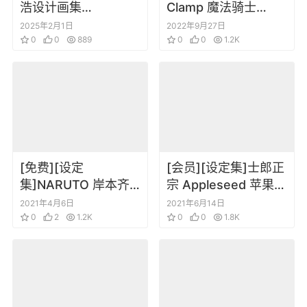
浩设计画集
Clamp 魔法骑士
ULTRAMAN Nexus
Rayearth Magic
2025年2月1日
2022年9月27日
IF ONLY
0
0
889
Knight Rayearth
0
0
1.2K
Artbook
[免费][设定
[会员][设定集]士郎正
集]NARUTO 岸本齐
宗 Appleseed 苹果核
史十年百忍设定集
战记 动画设定线稿画
2021年4月6日
2021年6月14日
0
2
1.2K
集
0
0
1.8K