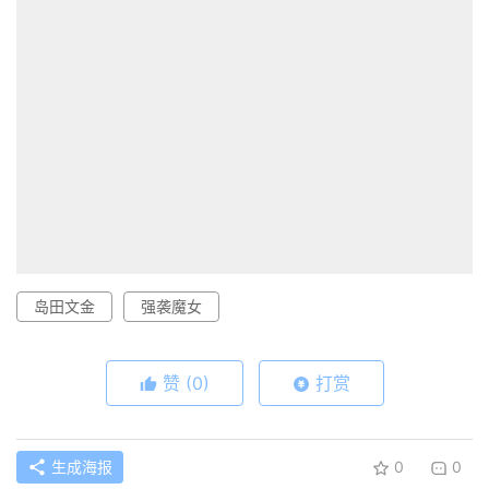
岛田文金
强袭魔女
赞
(0)
打赏
生成海报
0
0