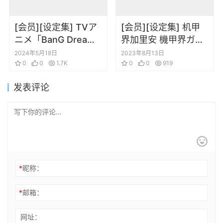
[会员][设定集] TVア
[会员][设定集] 机甲
ニメ「BanG Dream!
界加里安 機甲界ガリ
It’s MyGO!!!!!」
アンコンプリートア
2024年5月18日
2023年8月13日
official guidebook
0
0
1.7K
ートワークス
0
0
919
FOOTPRINTS
发表评论
*
昵称：
*
邮箱：
网址：