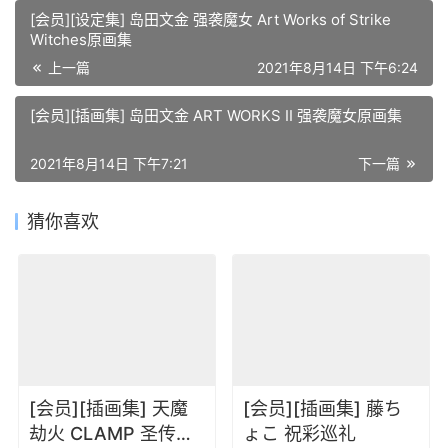
[会员][设定集] 岛田文金 强袭魔女 Art Works of Strike
Witches原画集
上一篇
2021年8月14日 下午6:24
[会员][插画集] 岛田文金 ART WORKS II 强袭魔女原画集
2021年8月14日 下午7:21
下一篇
猜你喜欢
[会员][插画集] 天魔
[会员][插画集] 藤ち
劫火 CLAMP 圣传插
ょこ 祝彩巡礼