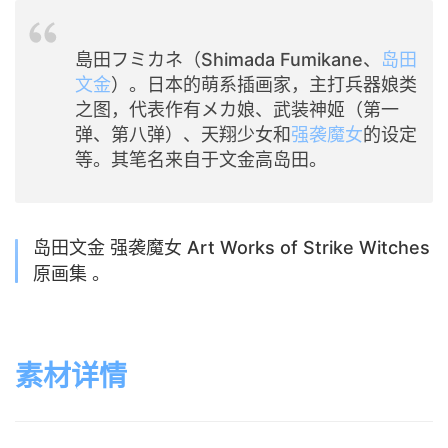
島田フミカネ（Shimada Fumikane、
岛田
文金
）。日本的萌系插画家，主打兵器娘类
之图，代表作有メカ娘、武装神姬（第一
弹、第八弹）、天翔少女和
强袭魔女
的设定
等。其笔名来自于文金高岛田。
岛田文金 强袭魔女 Art Works of Strike Witches
原画集 。
素材详情