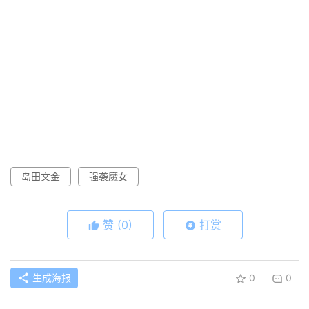
岛田文金
强袭魔女
赞
(0)
打赏
生成海报
0
0