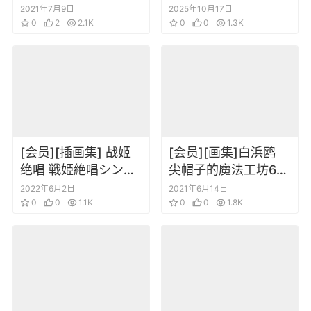
画集
2021年7月9日
2025年10月17日
0
2
2.1K
0
0
1.3K
[会员][插画集] 战姬
[会员][画集]白浜鸥
绝唱 戦姫絶唱シンフ
尖帽子的魔法工坊6
ォギア ビジュアルコ
线稿插画原画集
2022年6月2日
2021年6月14日
レクション
0
0
1.1K
0
0
1.8K