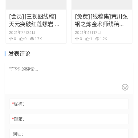
[会员][三视图线稿]
[免费][线稿集]荒川弘
天元突破红莲螺岩 角
钢之炼金术师线稿画
色设定三视图线稿资
集
2021年7月24日
2021年4月17日
料集2
0
0
1.7K
0
1
1.2K
发表评论
*
昵称：
*
邮箱：
网址：