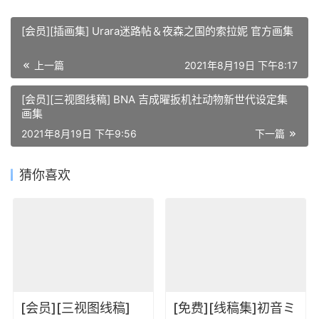
[会员][插画集] Urara迷路帖＆夜森之国的索拉妮 官方画集
上一篇
2021年8月19日 下午8:17
[会员][三视图线稿] BNA 吉成曜扳机社动物新世代设定集
画集
2021年8月19日 下午9:56
下一篇
猜你喜欢
[会员][三视图线稿]
[免费][线稿集]初音ミ