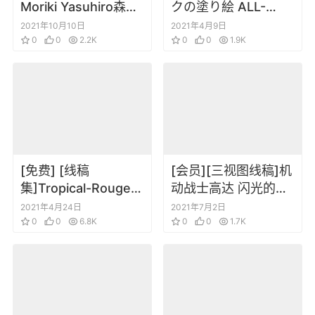
Moriki Yasuhiro森木
クの塗り絵 ALL-
靖泰DEAIGNWORKS
STARS 初音线稿填色
2021年10月10日
2021年4月9日
0
0
2.2K
画集系列第4本
0
0
1.9K
[免费] [线稿
[会员][三视图线稿]机
集]Tropical-Rouge!
动战士高达 闪光的哈
光之美少女稿线填色
萨维 机甲设定集
2021年4月24日
2021年7月2日
图集3
0
0
6.8K
0
0
1.7K