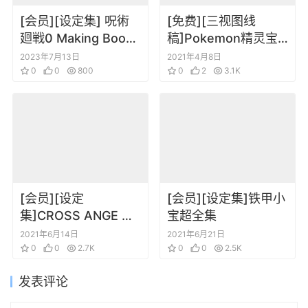
[会员][设定集] 呪術
[免费][三视图线
廻戦0 Making Book
稿]Pokemon精灵宝
+ Visual Book +
可梦 水都的守护神 动
2023年7月13日
2021年4月8日
Jacket
0
0
800
画线稿集
0
2
3.1K
[会员][设定
[会员][设定集]铁甲小
集]CROSS ANGE 天
宝超全集
使与龙的轮舞设定插
2021年6月14日
2021年6月21日
画集
0
0
2.7K
0
0
2.5K
发表评论