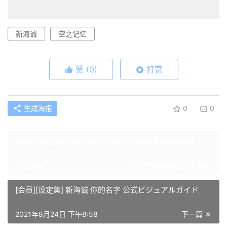
新海诚
空之记忆
赞
(0)
打赏
生成海报
0
0
[会员][设定集] 猎天使魔女2 The Eyes of Bayonetta2
上一篇
2021年8月24日 下午5:41
[会员][设定集] 新海诚 你的名字 公式ビジュアルガイド
2021年8月24日 下午8:58
下一篇