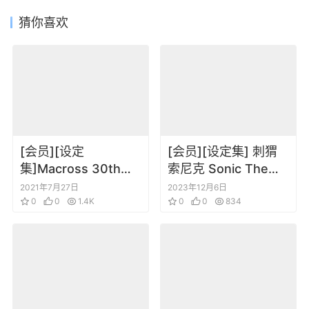
猜你喜欢
[会员][设定
[会员][设定集] 刺猬
集]Macross 30th周
索尼克 Sonic The
年纪念设定集 NA
Hedgehog The IDW
2021年7月27日
2023年12月6日
Special Appendix
0
0
1.4K
Comic Art
0
0
834
Collection