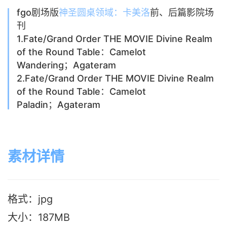
fgo剧场版
神圣圆桌领域：卡美洛
前、后篇影院场
刊
1.Fate/Grand Order THE MOVIE Divine Realm
of the Round Table：Camelot
Wandering；Agateram
2.Fate/Grand Order THE MOVIE Divine Realm
of the Round Table：Camelot
Paladin；Agateram
素材详情
格式：jpg
大小：187MB