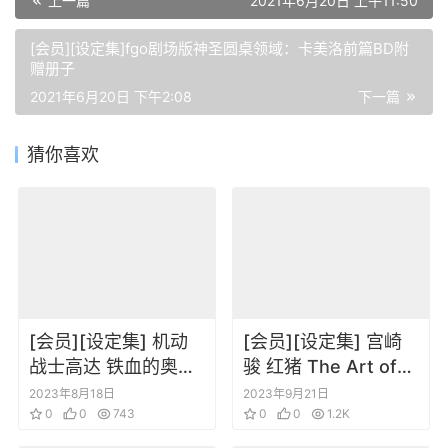
上一篇
2021年6月20日 上午11:50
[会员][设定集]fgo剧场版神圣圆桌领域：卡美洛前篇BD附
赠册子
2021年6月20日 下午2:08
下一篇
猜你喜欢
[会员][设定集] 机动
[会员][设定集] 宫崎
战士高达 铁血的奥尔
骏 红猪 The Art of
芬斯 机械&世界 弐
Porco Rosso
2023年8月18日
2023年9月21日
0
0
743
0
0
1.2K