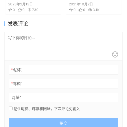
Gutsy Geiod Guard’s
队 角色机体线稿设定
2023年2月13日
2021年10月2日
Ultra Technology
0
0
739
集
0
0
3.1K
Arms Aad Armour
发表评论
Guide Book
*
昵称：
*
邮箱：
网址：
记住昵称、邮箱和网址，下次评论免输入
提交