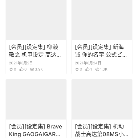
[会员][设定集] 柳濑
[会员][设定集] 新海
敬之 机甲设定 高达机
诚 你的名字 公式ビジ
娘设定插画原画集
ュアルガイド
2021年8月2日
2021年8月24日
0
0
3.9K
0
1
1.3K
[会员][设定集] Brave
[会员][设定集] 机动
King GAOGAIGAR
战士高达第08MS小