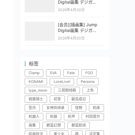
Digital画集 デジガ
CLAYMORE 2
2026年4月30日
[会员][插画集] Jump
Digital画集 デジガ
CLAYMORE 1
2026年4月30日
标签
Clamp
EVA
Fate
FGO
KONAMI
LoveLive!
Persona
type_moon
三视图线稿
上色
假面骑士
初音
副岛成记
型月
女神异闻录
怪物
机体
机器人
机娘
机甲
村田莲尔
画集
碧蓝幻想
碧蓝航线
绘画技法
美少女
萌
设定集