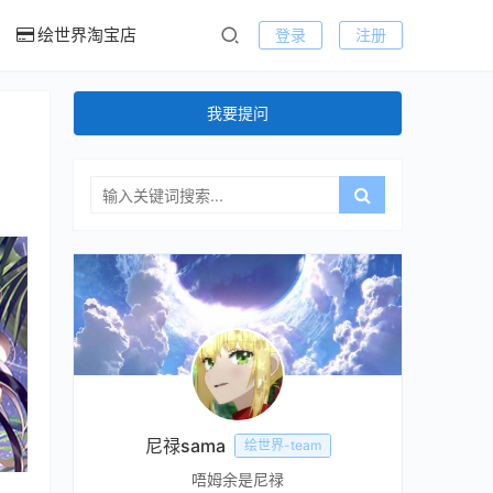
绘世界淘宝店
登录
注册
我要提问
尼禄sama
绘世界-team
唔姆余是尼禄