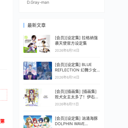
D.Gray-man
最新文章
[会员][设定集] 拉格纳强
袭天使官方设定集
2026年6月14日
[会员][设定集] BLUE
REFLECTION 幻舞少女
之剑公式ビジュアルコレ
2026年6月14日
クション (電撃の攻略本)
[会员][插画集] [插画集]
败犬女主太多了！伊右群
ARTWORKS
2026年6月11日
[会员][设定集] 汹涌海豚
第
DOLPHIN WAVE