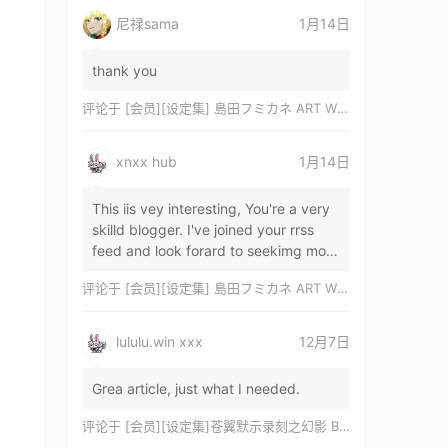
尼禄sama
1月14日
thank you
评论于
[会员][设定集] 島田フミカネ ART WORKS EXTRA Luminous Witches[DL]
xnxx hub
1月14日
This iis vey interesting, You're a very
skilld blogger. I've joined your rrss
feed and look forard to seekimg mor
of your wonderfu post. Also, I've sh…
评论于
[会员][设定集] 島田フミカネ ART WORKS EXTRA Luminous Witches[DL]
lululu.win xxx
12月7日
Grea article, just what I needed.
评论于
[会员][设定集]苍翼默示录刻之幻影 BLAZBLUE CHRONOPHANTASMA 公式設定資料集II