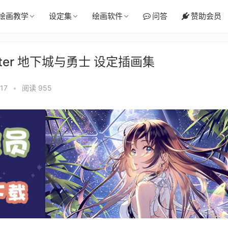
绘画教学
设定集
绘画软件
问答
赞助会员
ighter 地下城与勇士 设定插画集
17
•
阅读 955