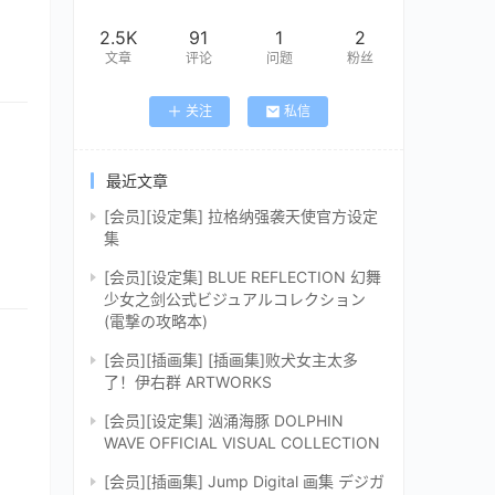
2.5K
91
1
2
文章
评论
问题
粉丝
关注
私信
最近文章
[会员][设定集] 拉格纳强袭天使官方设定
集
[会员][设定集] BLUE REFLECTION 幻舞
少女之剑公式ビジュアルコレクション
(電撃の攻略本)
[会员][插画集] [插画集]败犬女主太多
了！伊右群 ARTWORKS
[会员][设定集] 汹涌海豚 DOLPHIN
WAVE OFFICIAL VISUAL COLLECTION
[会员][插画集] Jump Digital 画集 デジガ