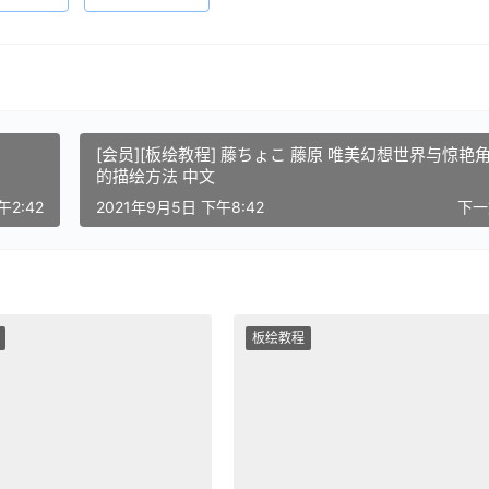
[会员][板绘教程] 藤ちょこ 藤原 唯美幻想世界与惊艳
的描绘方法 中文
午2:42
2021年9月5日 下午8:42
下
板绘教程