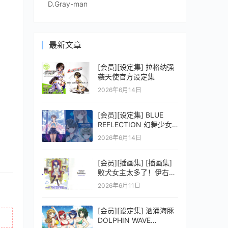
D.Gray-man
最新文章
[会员][设定集] 拉格纳强
袭天使官方设定集
2026年6月14日
[会员][设定集] BLUE
REFLECTION 幻舞少女
之剑公式ビジュアルコレ
2026年6月14日
クション (電撃の攻略本)
[会员][插画集] [插画集]
败犬女主太多了！伊右群
ARTWORKS
2026年6月11日
[会员][设定集] 汹涌海豚
DOLPHIN WAVE