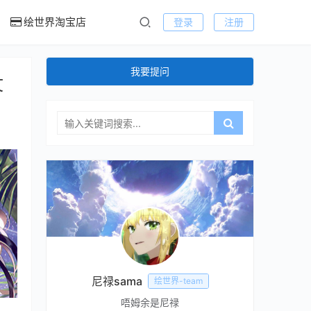
绘世界淘宝店
登录
注册
我要提问
文
尼禄sama
绘世界-team
唔姆余是尼禄