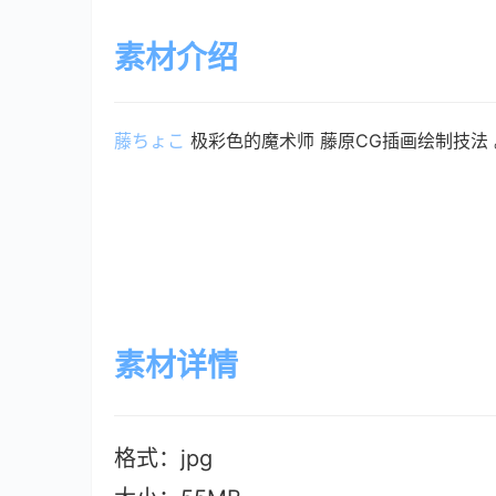
素材介绍
藤ちょこ
 极彩色的魔术师 藤原CG插画绘制技法 
素材详情
格式：jpg