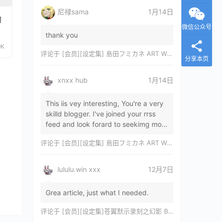
尼禄sama
1月14日
的
微信公众号
thank you
9K
评论于
[会员][设定集] 島田フミカネ ART WORKS EXTRA Luminous Witches[DL]
分享本页
xnxx hub
1月14日
This iis vey interesting, You're a very
skilld blogger. I've joined your rrss
feed and look forard to seekimg mor
of your wonderfu post. Also, I've sh…
评论于
[会员][设定集] 島田フミカネ ART WORKS EXTRA Luminous Witches[DL]
lululu.win xxx
12月7日
Grea article, just what I needed.
评论于
[会员][设定集]苍翼默示录刻之幻影 BLAZBLUE CHRONOPHANTASMA 公式設定資料集II