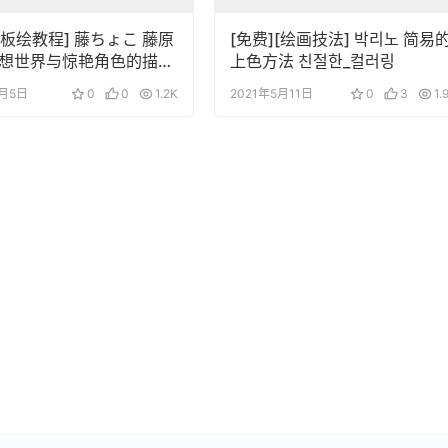
][板绘教程] 藤ちょこ 藤原
[免费][绘画技法] 박리노 简易
想世界与惊艳角色的描绘
上色方法 친절한_컬러링
中文
9月5日
0
0
1.2K
2021年5月11日
0
3
1.