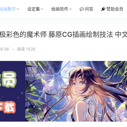
绘画教学
设定集
绘画软件
问答
赞助会员
原 极彩色的魔术师 藤原CG插画绘制技法 中
8:36
•
阅读 1528