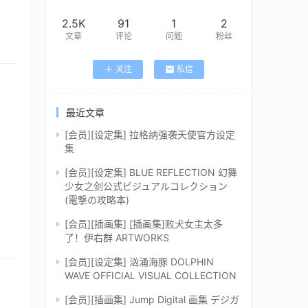
2.5K
91
1
2
文章
评论
问题
粉丝
关注
私信
最近文章
[会员][设定集] 拉格纳强袭天使官方设定
集
[会员][设定集] BLUE REFLECTION 幻舞
少女之剑公式ビジュアルコレクション
(電撃の攻略本)
[会员][插画集] [插画集]败犬女主太多
了！伊右群 ARTWORKS
[会员][设定集] 汹涌海豚 DOLPHIN
WAVE OFFICIAL VISUAL COLLECTION
[会员][插画集] Jump Digital 画集 デジガ