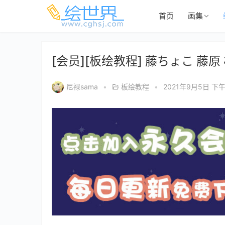
首页
画集
[会员][板绘教程] 藤ちょこ 藤
尼禄sama
•
板绘教程
•
2021年9月5日 下午