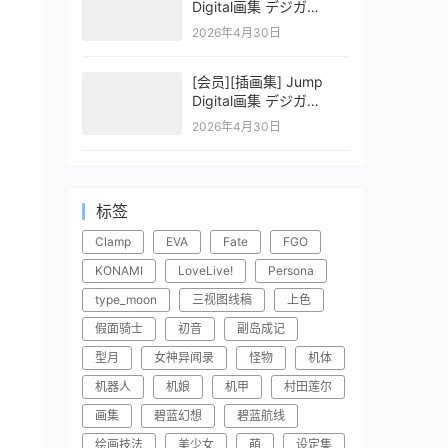
Digital画集 デジガ
CLAYMORE 2
2026年4月30日
[会员][插画集] Jump
Digital画集 デジガ
CLAYMORE 1
2026年4月30日
标签
Clamp
EVA
Fate
FGO
KONAMI
LoveLive!
Persona
type_moon
三视图线稿
上色
假面骑士
初音
副岛成记
型月
女神异闻录
怪物
机体
机器人
机娘
机甲
村田莲尔
画集
碧蓝幻想
碧蓝航线
绘画技法
美少女
萌
设定集