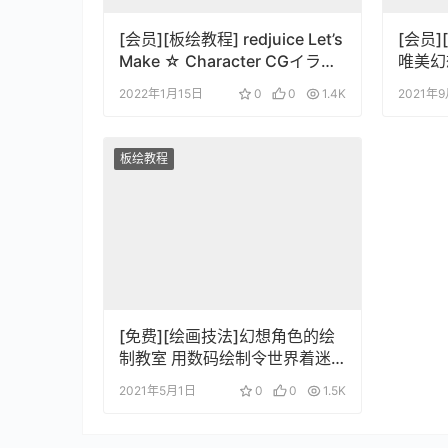
[会员][板绘教程] redjuice Let’s
[会员
Make ☆ Character CGイラス
唯美幻
トテクニックvol.3[中日文]
方法 
2022年1月15日
0
0
1.4K
2021年
板绘教程
[免费][绘画技法]幻想角色的绘
制教室 用数码绘制令世界着迷
的角色技法
2021年5月1日
0
0
1.5K