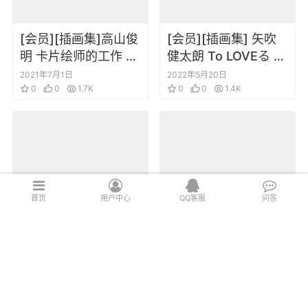
[会员][插画集]高山俊
[会员][插画集] 矢吹
明 卡片绘师的工作 从
健太朗 To LOVEる ダ
龙和机械的设计到人
ークネス アニメイラ
2021年7月1日
2022年5月20日
物设计
0
0
1.7K
スト集 Juicy
0
0
1.4K
首页
用户中心
QQ客服
问答
[会员][插画集]
[会员][插画集] 仲谷
Saban’s Power
鳰 终将成为你 画集
Rangers 恐龙战队画
アストロラーベ
2022年4月25日
2021年7月16日
集
0
0
1.8K
0
0
2.2K