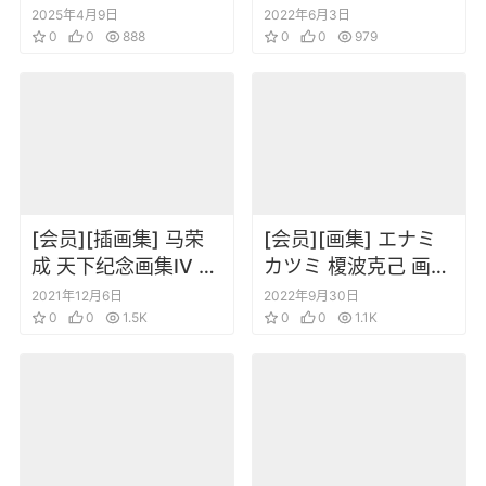
Blade&Ark
ォギア G ビジュアル
2025年4月9日
2022年6月3日
collection of visual
0
0
888
コレクション
0
0
979
material
[会员][插画集] 马荣
[会员][画集] エナミ
成 天下纪念画集IV 风
カツミ 榎波克己 画集
云画集
バッカーノ!
2021年12月6日
2022年9月30日
0
0
1.5K
0
0
1.1K