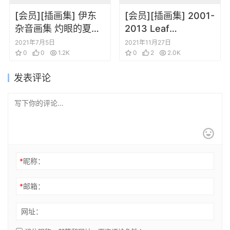
[会员][插画集] 伊东
[会员][插画集] 2001-
杂音画集 灼眼的夏娜
2013 Leaf
画集2 华焰插画集
Illustrations
2021年7月5日
2021年11月27日
0
0
1.2K
TAKESHI
0
2
2.0K
NAKAMURA
发表评论
EDITION
*
昵称：
*
邮箱：
网址：