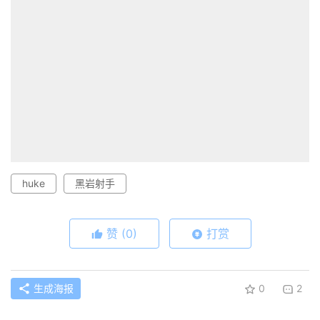
huke
黑岩射手
赞
(0)
打赏
生成海报
0
2