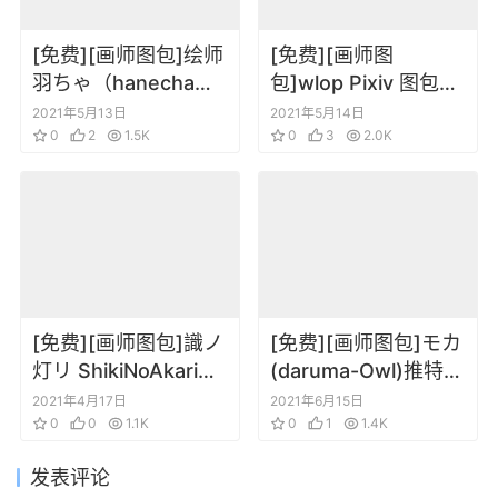
[免费][画师图包]绘师
[免费][画师图
羽ちゃ（hanecha）
包]wlop Pixiv 图包
Pixiv 图包202105
202105
2021年5月13日
2021年5月14日
0
2
1.5K
0
3
2.0K
[免费][画师图包]識ノ
[免费][画师图包]モカ
灯リ ShikiNoAkari
(daruma-Owl)推特
Pixiv 图包 202104
+tumblr图片包
2021年4月17日
2021年6月15日
0
0
1.1K
202106
0
1
1.4K
发表评论