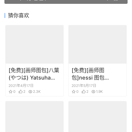
猜你喜欢
[免费][画师图包]八葉
[免费][画师图
(やつは) Yatsuha
包]nessi 图包
Pixiv 图包 202103
20210514
2021年4月17日
2021年5月17日
0
2
2.3K
0
2
1.9K