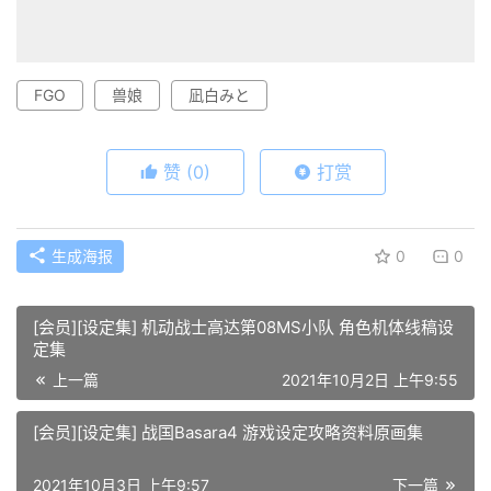
FGO
兽娘
凪白みと
赞
(0)
打赏
生成海报
0
0
[会员][设定集] 机动战士高达第08MS小队 角色机体线稿设
定集
上一篇
2021年10月2日 上午9:55
[会员][设定集] 战国Basara4 游戏设定攻略资料原画集
2021年10月3日 上午9:57
下一篇