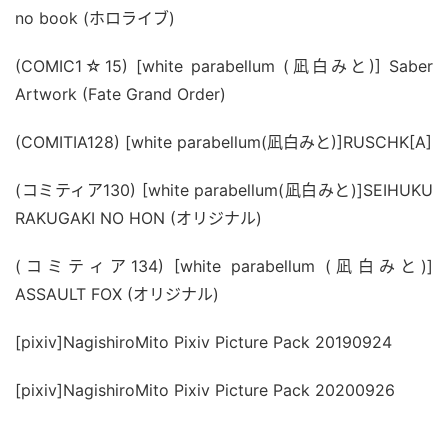
no book (ホロライブ)
(COMIC1☆15) [white parabellum (凪白みと)] Saber 
Artwork (Fate Grand Order)
(COMITIA128) [white parabellum(凪白みと)]RUSCHK[A]
(コミティア130) [white parabellum(凪白みと)]SEIHUKU 
RAKUGAKI NO HON (オリジナル)
(コミティア134) [white parabellum (凪白みと)] 
ASSAULT FOX (オリジナル)
[pixiv]NagishiroMito Pixiv Picture Pack 20190924
[pixiv]NagishiroMito Pixiv Picture Pack 20200926