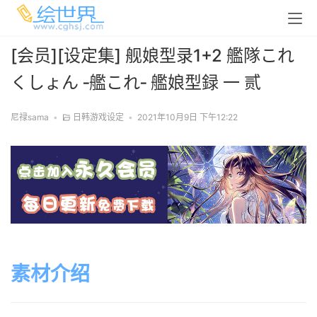
[会员][设定集] 舰娘型录1+2 艦隊これ
くしょん ‐艦これ‐ 艦娘型録 一 贰
尼禄sama
•
日韩游戏设定
•
2021年10月9日 下午12:22
素材介绍