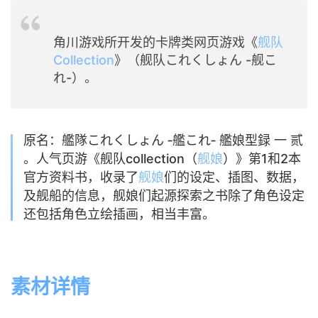
角川游戏所开发的卡牌类网页游戏《
舰队
Collection
》（舰队これくしょん -舰こ
れ-）。
原名：艦隊これくしょん ‐艦これ‐ 艦娘型録 一 贰
。人气页游《舰队collection（
舰娘
）》第1和2本
官方资料书，收录了
舰娘
们的设定、插图、数据，
及舰船的信息，舰娘们起源探索之书除了角色设定
还包括角色立绘插画，相当丰富。
素材详情