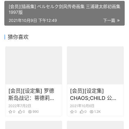
[会员][插画集] ベルセルク剑风传奇画集 三浦建太郎初画集
1997版
2021年10月9日 下午12:49
下一篇
猜你喜欢
[会员][设定集] 罗德
[会员][设定集]
斯岛战记：蒂德莉特
CHAOS;CHILD 公式
的奇境冒险 特典小画
資料集 Here Without
2022年7月2日
2021年10月6日
集
0
0
990
YouS
0
0
1.2K