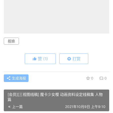
舰娘
赞
(1)
打赏
生成海报
0
0
[会员][三视图线稿] 魔卡少女樱 动画资料设定线稿集 人物
篇
上一篇
2021年10月9日 上午9:10