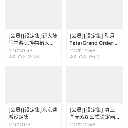
[会员][设定集]新大陆
[会员][设定集] 型月
写生游记怪物猎人世
Fate/Grand Order
界调查员日记设定集
Players’ Guide 2019
2021年6月14日
2022年11月29日
0
0
1.6K
0
0
841
[会员][设定集]东京迷
[会员][设定集] 真三
城设定集
国无双8 公式设定画
集
2021年7月2日
2021年12月26日