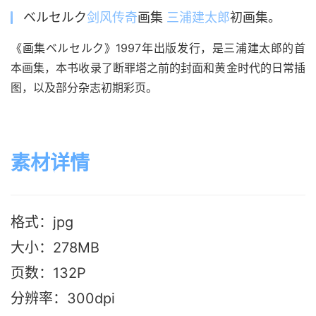
ベルセルク
剑风传奇
画集
三浦建太郎
初画集。
《画集ベルセルク》1997年出版发行，是三浦建太郎的首
本画集，本书收录了断罪塔之前的封面和黄金时代的日常插
图，以及部分杂志初期彩页。
素材详情
格式：jpg
大小：278MB
页数：132P
分辨率：300dpi