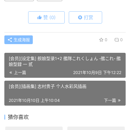
赞
(0)
打赏
生成海报
0
0
[会员][设定集] 舰娘型录1+2 艦隊これくしょん ‐艦これ‐ 艦
娘型録 一 贰
上一篇
2021年10月9日 下午12:22
[会员][插画集] 志村贵子 个人水彩风插画
2021年10月10日 上午10:04
下一篇
猜你喜欢