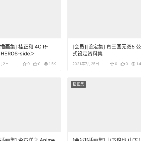
[插画集] 桂正和 4C R-
[会员][设定集] 真三国无双5 公
＜HEROS-side＞
式设定资料集
1月2日
0
0
1.5K
2021年7月25日
0
0
1.
插画集
[插画集] 今石洋之 Anime
[会员][插画集] 山下俊也 山下