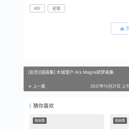
KEI
初音
[会员][插画集] 木城雪户 Ars Magna铳梦画集
上一篇
2021年10月21日 上午
猜你喜欢
插画集
插画集