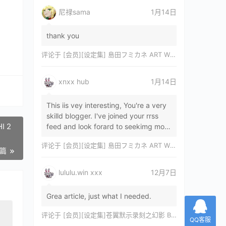
尼禄sama
1月14日
thank you
评论于
[会员][设定集] 島田フミカネ ART WORKS EXTRA Luminous Witches[DL]
xnxx hub
1月14日
This iis vey interesting, You're a very
skilld blogger. I've joined your rrss
I 2
feed and look forard to seekimg mor
of your wonderfu post. Also, I've sh…
评论于
[会员][设定集] 島田フミカネ ART WORKS EXTRA Luminous Witches[DL]
一篇
lululu.win xxx
12月7日
Grea article, just what I needed.
评论于
[会员][设定集]苍翼默示录刻之幻影 BLAZBLUE CHRONOPHANTASMA 公式設定資料集II
QQ客服