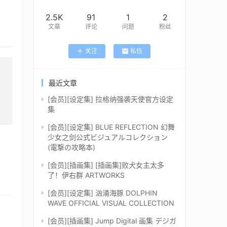
2.5K
91
1
2
文章
评论
问题
粉丝
关注
私信
最近文章
[会员][设定集] 拉格纳强袭天使官方设定
集
[会员][设定集] BLUE REFLECTION 幻舞
少女之剑公式ビジュアルコレクション
(電撃の攻略本)
[会员][插画集] [插画集]败犬女主太多
了！伊右群 ARTWORKS
[会员][设定集] 汹涌海豚 DOLPHIN
WAVE OFFICIAL VISUAL COLLECTION
[会员][插画集] Jump Digital 画集 デジガ