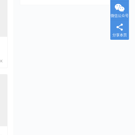
微信公众号
分享本页
4K
し