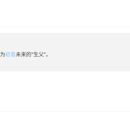
称为
初音
未来的“生父”。