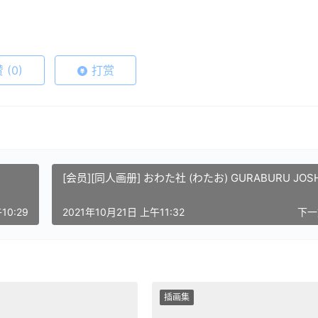
赞
(0)
打赏
[会员][同人画册] おわた社 (わたお) GURABURU JOSH
10:29
2021年10月21日 上午11:32
下
插画集