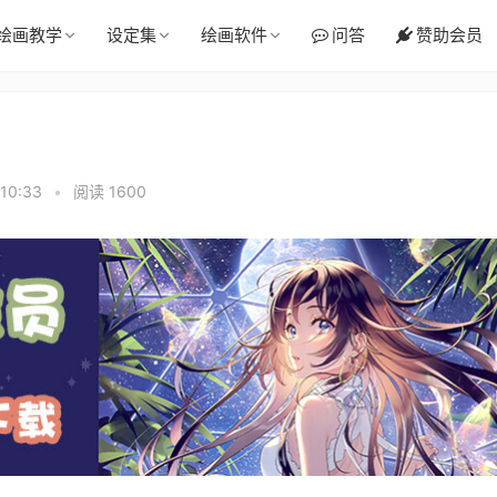
绘画教学
设定集
绘画软件
问答
赞助会员
10:33
•
阅读 1600