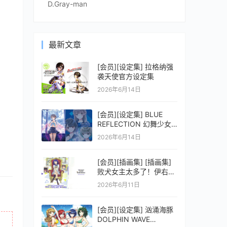
D.Gray-man
最新文章
[会员][设定集] 拉格纳强
袭天使官方设定集
2026年6月14日
[会员][设定集] BLUE
REFLECTION 幻舞少女
之剑公式ビジュアルコレ
2026年6月14日
クション (電撃の攻略本)
[会员][插画集] [插画集]
败犬女主太多了！伊右群
ARTWORKS
2026年6月11日
[会员][设定集] 汹涌海豚
DOLPHIN WAVE