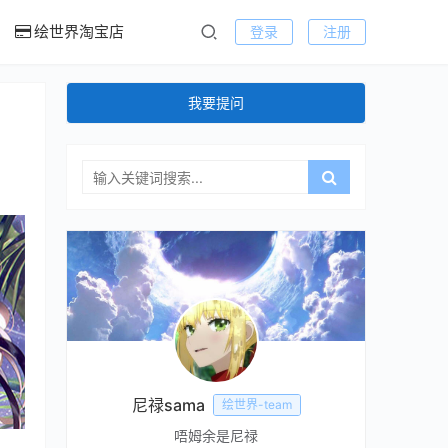
绘世界淘宝店
登录
注册
我要提问
尼禄sama
绘世界-team
唔姆余是尼禄