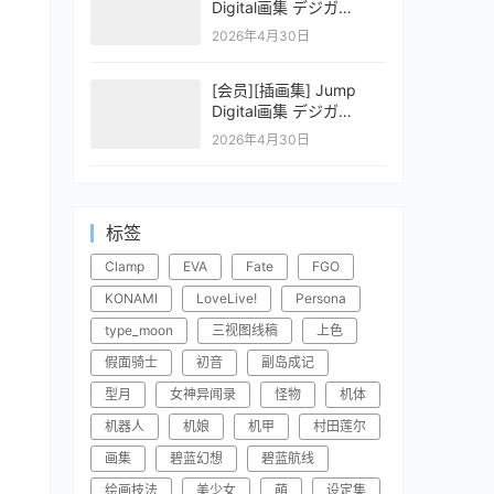
Digital画集 デジガ
CLAYMORE 2
2026年4月30日
[会员][插画集] Jump
Digital画集 デジガ
CLAYMORE 1
2026年4月30日
标签
Clamp
EVA
Fate
FGO
KONAMI
LoveLive!
Persona
type_moon
三视图线稿
上色
假面骑士
初音
副岛成记
型月
女神异闻录
怪物
机体
机器人
机娘
机甲
村田莲尔
画集
碧蓝幻想
碧蓝航线
绘画技法
美少女
萌
设定集