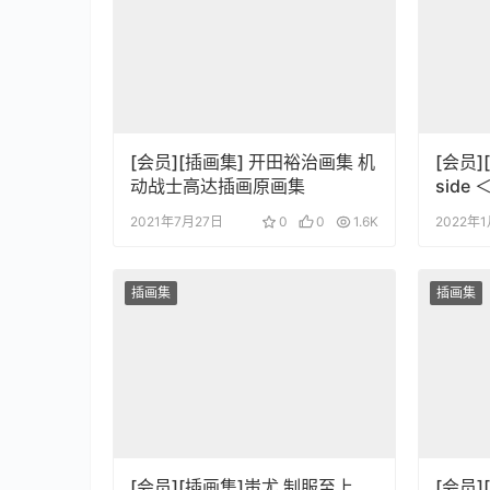
[会员][插画集] 开田裕治画集 机
[会员]
动战士高达插画原画集
side 
2021年7月27日
0
0
1.6K
2022年
插画集
插画集
[会员][插画集]蚩尤 制服至上
[会员]