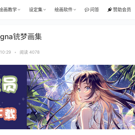
绘画教学
设定集
绘画软件
问答
赞助会员
Magna铳梦画集
10:29
•
阅读 4078