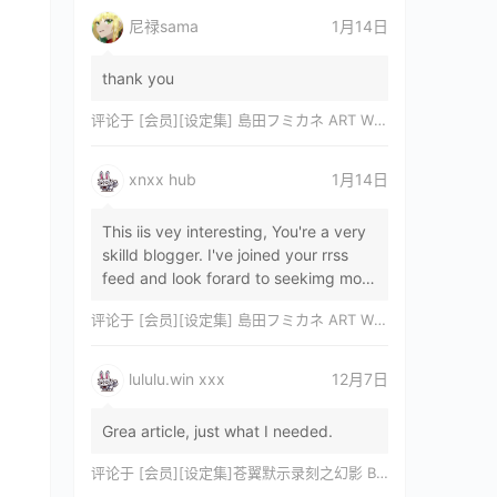
尼禄sama
1月14日
thank you
评论于
[会员][设定集] 島田フミカネ ART WORKS EXTRA Luminous Witches[DL]
xnxx hub
1月14日
This iis vey interesting, You're a very
skilld blogger. I've joined your rrss
feed and look forard to seekimg mor
of your wonderfu post. Also, I've sh…
评论于
[会员][设定集] 島田フミカネ ART WORKS EXTRA Luminous Witches[DL]
lululu.win xxx
12月7日
Grea article, just what I needed.
评论于
[会员][设定集]苍翼默示录刻之幻影 BLAZBLUE CHRONOPHANTASMA 公式設定資料集II