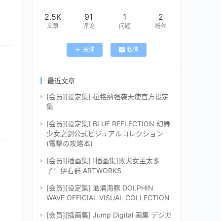
2.5K
91
1
2
文章
评论
问题
粉丝
关注
私信
最近文章
[会员][设定集] 拉格纳强袭天使官方设定
集
[会员][设定集] BLUE REFLECTION 幻舞
少女之剑公式ビジュアルコレクション
(電撃の攻略本)
[会员][插画集] [插画集]败犬女主太多
了！伊右群 ARTWORKS
[会员][设定集] 汹涌海豚 DOLPHIN
WAVE OFFICIAL VISUAL COLLECTION
[会员][插画集] Jump Digital 画集 デジガ