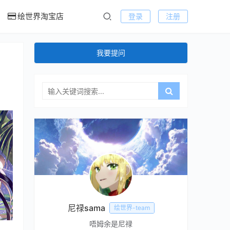
绘世界淘宝店
登录
注册
我要提问
尼禄sama
绘世界-team
唔姆余是尼禄