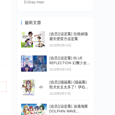
D.Gray-man
最新文章
[会员][设定集] 拉格纳强
袭天使官方设定集
2026年6月14日
[会员][设定集] BLUE
REFLECTION 幻舞少女
之剑公式ビジュアルコレ
2026年6月14日
クション (電撃の攻略本)
[会员][插画集] [插画集]
败犬女主太多了！伊右群
ARTWORKS
2026年6月11日
[会员][设定集] 汹涌海豚
DOLPHIN WAVE