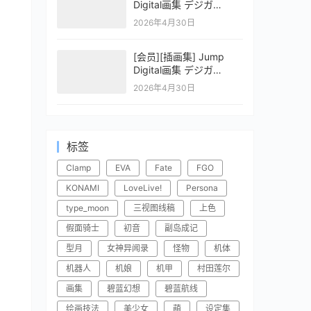
Digital画集 デジガ
CLAYMORE 2
2026年4月30日
[会员][插画集] Jump
Digital画集 デジガ
CLAYMORE 1
2026年4月30日
标签
Clamp
EVA
Fate
FGO
KONAMI
LoveLive!
Persona
type_moon
三视图线稿
上色
假面骑士
初音
副岛成记
型月
女神异闻录
怪物
机体
机器人
机娘
机甲
村田莲尔
画集
碧蓝幻想
碧蓝航线
绘画技法
美少女
萌
设定集