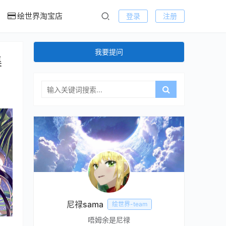
绘世界淘宝店
登录
注册
我要提问
集
尼禄sama
绘世界-team
唔姆余是尼禄