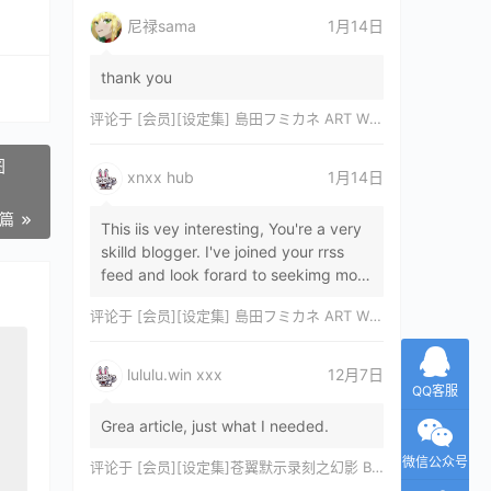
尼禄sama
1月14日
thank you
评论于
[会员][设定集] 島田フミカネ ART WORKS EXTRA Luminous Witches[DL]
图
xnxx hub
1月14日
一篇
This iis vey interesting, You're a very
skilld blogger. I've joined your rrss
feed and look forard to seekimg mor
of your wonderfu post. Also, I've sh…
评论于
[会员][设定集] 島田フミカネ ART WORKS EXTRA Luminous Witches[DL]
lululu.win xxx
12月7日
QQ客服
Grea article, just what I needed.
微信公众号
评论于
[会员][设定集]苍翼默示录刻之幻影 BLAZBLUE CHRONOPHANTASMA 公式設定資料集II