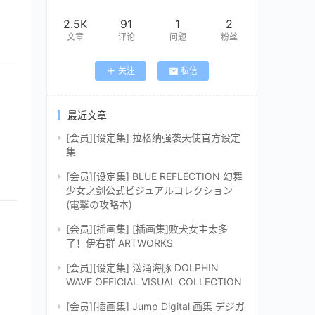
2.5K
91
1
2
文章
评论
问题
粉丝
关注
私信
最近文章
[会员][设定集] 拉格纳强袭天使官方设定
集
[会员][设定集] BLUE REFLECTION 幻舞
少女之剑公式ビジュアルコレクション
(電撃の攻略本)
[会员][插画集] [插画集]败犬女主太多
了！伊右群 ARTWORKS
[会员][设定集] 汹涌海豚 DOLPHIN
WAVE OFFICIAL VISUAL COLLECTION
[会员][插画集] Jump Digital 画集 デジガ