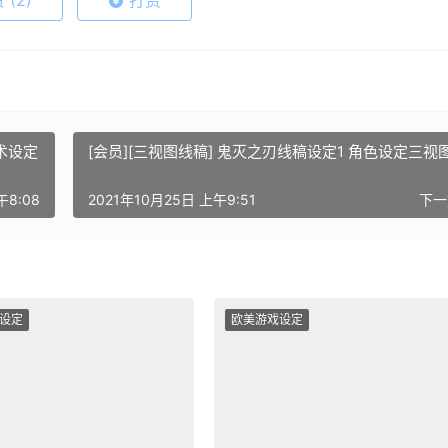
赞
(2)
打赏
艺术设定
[会员][三视图线稿] 鬼灭之刃线稿设定1 角色设定三视
午8:08
2021年10月25日 上午9:51
下
设定
欧美游戏设定