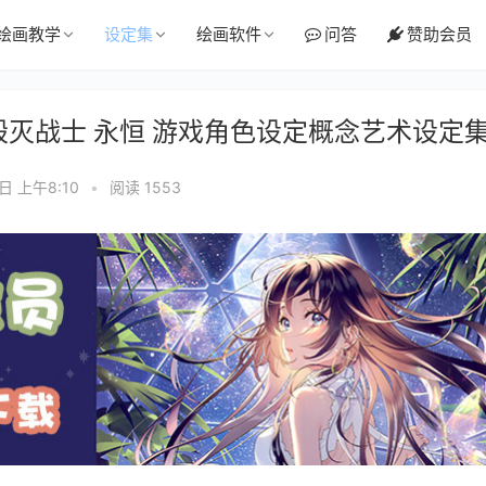
绘画教学
设定集
绘画软件
问答
赞助会员
nal 毁灭战士 永恒 游戏角色设定概念艺术设定
5日 上午8:10
•
阅读 1553