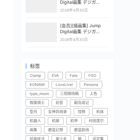
Digital画集 デジガ
CLAYMORE 2
2026年4月30日
[会员][插画集] Jump
Digital画集 デジガ
CLAYMORE 1
2026年4月30日
标签
Clamp
EVA
Fate
FGO
KONAMI
LoveLive!
Persona
type_moon
三视图线稿
上色
假面骑士
初音
副岛成记
型月
女神异闻录
怪物
机体
机器人
机娘
机甲
村田莲尔
画集
碧蓝幻想
碧蓝航线
绘画技法
美少女
萌
设定集