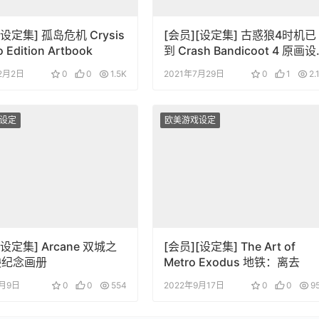
[设定集] 孤岛危机 Crysis
[会员][设定集] 古惑狼4时机已
 Edition Artbook
到 Crash Bandicoot 4 原画设
定
12月2日
0
0
1.5K
2021年7月29日
0
1
2.
设定
欧美游戏设定
[设定集] Arcane 双城之
[会员][设定集] The Art of
映纪念画册
Metro Exodus 地铁：离去
1月9日
0
0
554
2022年9月17日
0
0
9