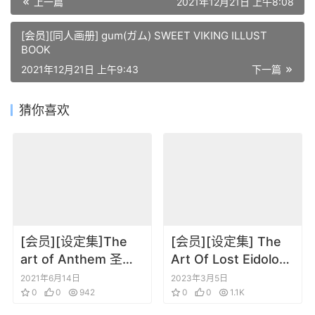
上一篇
2021年12月21日 上午8:08
[会员][同人画册] gum(ガム) SWEET VIKING ILLUST
BOOK
2021年12月21日 上午9:43
下一篇
猜你喜欢
[会员][设定集]The
[会员][设定集] The
art of Anthem 圣歌/
Art Of Lost Eidolons
赞歌 游戏角色场景道
幻灵降世录
2021年6月14日
2023年3月5日
具设定集
0
0
942
0
0
1.1K