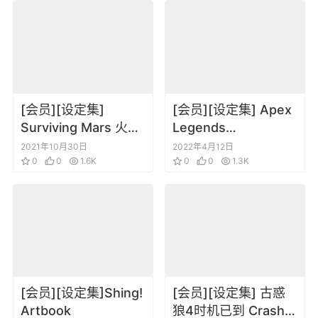
[会员][设定集]
[会员][设定集] Apex
Surviving Mars 火星
Legends
求生设定集
Pathfinders Quest
2021年10月30日
2022年4月12日
0
0
1.6K
(Respawn
0
0
1.3K
Entertainment)
[会员][设定集]Shing!
[会员][设定集] 古惑
Artbook
狼4时机已到 Crash