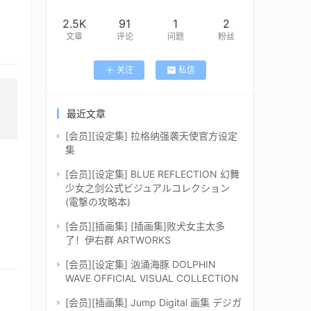
2.5K
91
1
2
文章
评论
问题
粉丝
关注
私信
最近文章
[会员][设定集] 拉格纳强袭天使官方设定
集
[会员][设定集] BLUE REFLECTION 幻舞
少女之剑公式ビジュアルコレクション
(電撃の攻略本)
[会员][插画集] [插画集]败犬女主太多
了！伊右群 ARTWORKS
[会员][设定集] 汹涌海豚 DOLPHIN
WAVE OFFICIAL VISUAL COLLECTION
[会员][插画集] Jump Digital 画集 デジガ