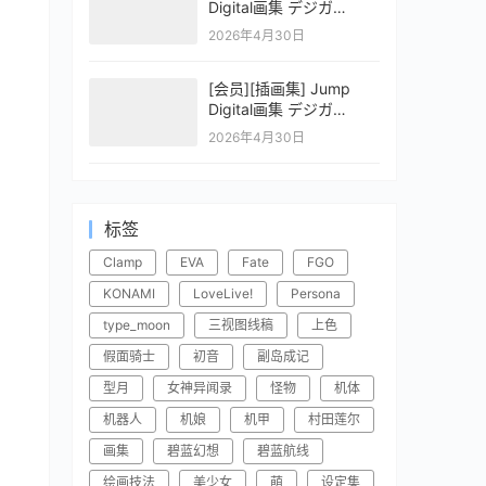
Digital画集 デジガ
CLAYMORE 2
2026年4月30日
[会员][插画集] Jump
Digital画集 デジガ
CLAYMORE 1
2026年4月30日
标签
Clamp
EVA
Fate
FGO
KONAMI
LoveLive!
Persona
type_moon
三视图线稿
上色
假面骑士
初音
副岛成记
型月
女神异闻录
怪物
机体
机器人
机娘
机甲
村田莲尔
画集
碧蓝幻想
碧蓝航线
绘画技法
美少女
萌
设定集