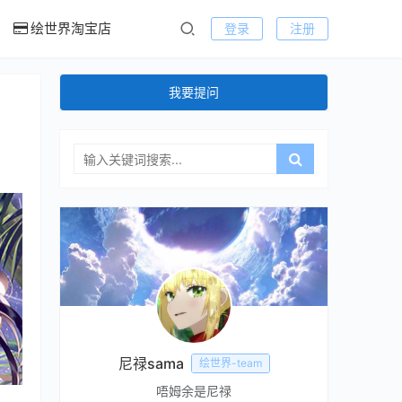
绘世界淘宝店
登录
注册
我要提问
尼禄sama
绘世界-team
唔姆余是尼禄