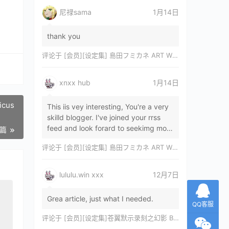
尼禄sama
1月14日
thank you
评论于
[会员][设定集] 島田フミカネ ART WORKS EXTRA Luminous Witches[DL]
xnxx hub
1月14日
icus
This iis vey interesting, You're a very
skilld blogger. I've joined your rrss
feed and look forard to seekimg mor
一篇
of your wonderfu post. Also, I've sh…
评论于
[会员][设定集] 島田フミカネ ART WORKS EXTRA Luminous Witches[DL]
lululu.win xxx
12月7日
Grea article, just what I needed.
QQ客服
评论于
[会员][设定集]苍翼默示录刻之幻影 BLAZBLUE CHRONOPHANTASMA 公式設定資料集II