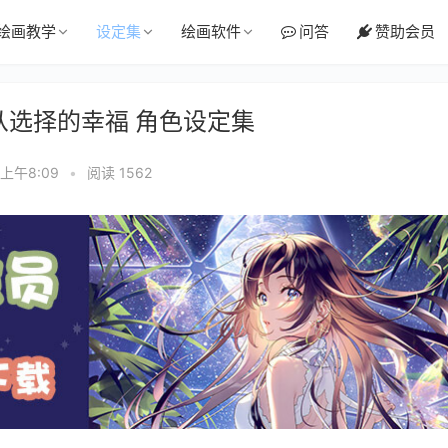
绘画教学
设定集
绘画软件
问答
赞助会员
无从选择的幸福 角色设定集
 上午8:09
•
阅读 1562