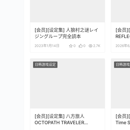
[会员][设定集] 人狼村之谜レイ
[会员]
ジングループ完全読本
REFL
式ビジ
2023年1月14日
0
0
2.7K
2026年
撃の攻
日韩游戏设定
日韩游戏
[会员][设定集] 八方旅人
[会员][
OCTOPATH TRAVELER
Time
Design Works THE ART OF
时空异