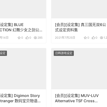
[设定集] BLUE
[会员][设定集] 真三国无双6公
ECTION 幻舞少女之剑公
式设定资料集
ュアルコレクション (電
6月14日
0
0
285
2021年7月25日
0
0
1.
略本)
设定
日韩游戏设定
设定集] Digimon Story
[会员][设定集] MUV-LUV
 Stranger 数码宝贝物语：
Alternative TSF Cross
客
Operation 4 wPoster Art