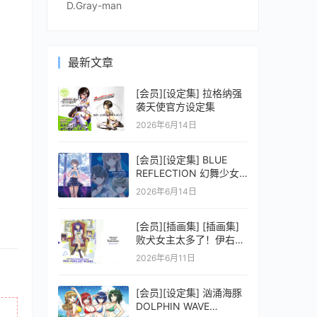
D.Gray-man
最新文章
[会员][设定集] 拉格纳强
袭天使官方设定集
2026年6月14日
[会员][设定集] BLUE
REFLECTION 幻舞少女
之剑公式ビジュアルコレ
2026年6月14日
クション (電撃の攻略本)
[会员][插画集] [插画集]
败犬女主太多了！伊右群
ARTWORKS
2026年6月11日
[会员][设定集] 汹涌海豚
DOLPHIN WAVE