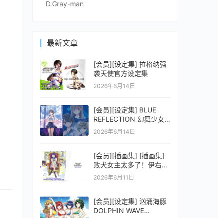
D.Gray-man
最新文章
[会员][设定集] 拉格纳强
袭天使官方设定集
2026年6月14日
[会员][设定集] BLUE
REFLECTION 幻舞少女
之剑公式ビジュアルコレ
2026年6月14日
クション (電撃の攻略本)
[会员][插画集] [插画集]
败犬女主太多了！伊右群
ARTWORKS
2026年6月11日
[会员][设定集] 汹涌海豚
DOLPHIN WAVE