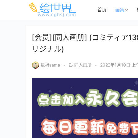
首页
画集
[会员][同人画册] (コミティア138) G
リジナル)
尼禄sama
•
同人画册
•
2022年1月10日 上