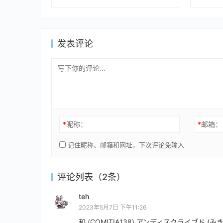
发表评论
*
昵称：
*
邮箱：
记住昵称、邮箱和网址，下次评论免输入
评论列表（2条）
teh
2023年5月7日 下午11:26
和 (COMITIA138) アンディスクライブド 