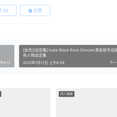
赞
(0)
打赏
[会员][设定集] huke Black Rock Shooter黑岩射手
色人物设定集
午8:11
2022年1月11日 上午8:08
下
同人画册