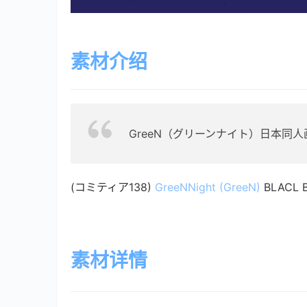
素材介绍
GreeN（グリーンナイト）日本同
(コミティア138) 
GreeNNight (GreeN)
 BLACL 
素材详情