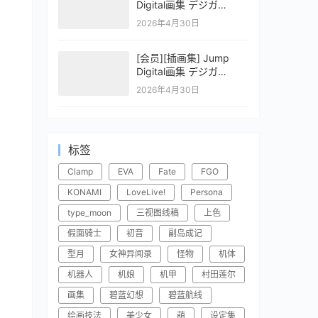
Digital画集 デジガ
CLAYMORE 2
2026年4月30日
[会员][插画集] Jump
Digital画集 デジガ
CLAYMORE 1
2026年4月30日
标签
Clamp
EVA
Fate
FGO
KONAMI
LoveLive!
Persona
type_moon
三视图线稿
上色
假面骑士
初音
副岛成记
型月
女神异闻录
怪物
机体
机器人
机娘
机甲
村田莲尔
画集
碧蓝幻想
碧蓝航线
绘画技法
美少女
萌
设定集