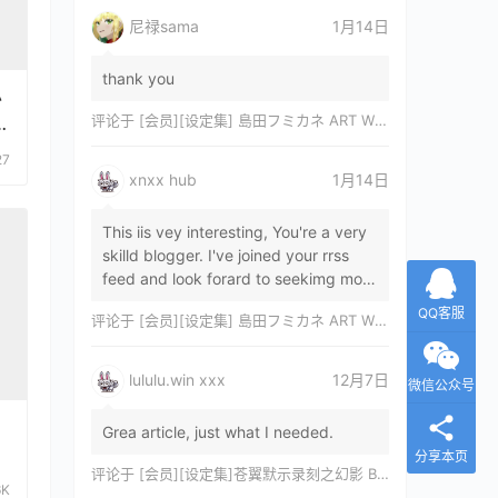
尼禄sama
1月14日
thank you
か
评论于
[会员][设定集] 島田フミカネ ART WORKS EXTRA Luminous Witches[DL]
r
27
xnxx hub
1月14日
This iis vey interesting, You're a very
skilld blogger. I've joined your rrss
feed and look forard to seekimg mor
of your wonderfu post. Also, I've sh…
QQ客服
评论于
[会员][设定集] 島田フミカネ ART WORKS EXTRA Luminous Witches[DL]
lululu.win xxx
12月7日
微信公众号
Grea article, just what I needed.
方
分享本页
评论于
[会员][设定集]苍翼默示录刻之幻影 BLAZBLUE CHRONOPHANTASMA 公式設定資料集II
6K