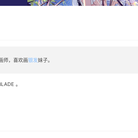
人画师，喜欢画
银发
妹子。
BLADE 。