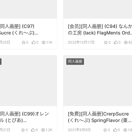
[同人画册] (C97)
[会员][同人画册] (C94) なん
Sucre (くれ～ぷ)
の工房 (lack) FlagMents Orde
Sucre vol.04[DL版]
II (FateGrand Order)
1月25日
0
0
1.1K
2022年12月17日
0
0
8
同人画册
[同人画册] (C99)オレン
[免费][同人画册]CrerpSucre
ル (とぴあ)
(くれ～ぷ) SpringFlavor (東
UTE!!
Project)
2月21日
0
0
1.2K
2021年5月6日
0
0
1.