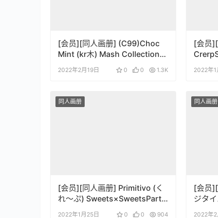
[会员][同人画册] (C99)Choc
[会员]
Mint (kr木) Mash Collections
Crerp
(Fate Grand Order)
Crerp
2022年2月19日
0
0
1.3K
2022年
同人画册
同人画册
[会员][同人画册] Primitivo (く
[会员]
れ～ぷ) Sweets×SweetsParty
ジタイ
(東方Project)
HOLOC
2022年1月25日
0
0
904
2022年