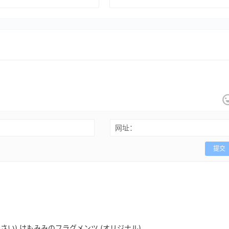
网址：
提交
(みきさい) けもみみのフラグメンツ (オリジナル)