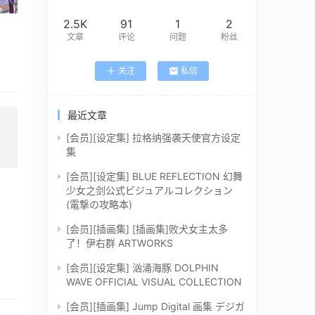
2.5K
91
1
2
文章
评论
问题
粉丝
关注
私信
最近文章
[会员][设定集] 拉格纳强袭天使官方设定
集
[会员][设定集] BLUE REFLECTION 幻舞
少女之剑公式ビジュアルコレクション
(電撃の攻略本)
[会员][插画集] [插画集]败犬女主太多
了！伊右群 ARTWORKS
[会员][设定集] 汹涌海豚 DOLPHIN
WAVE OFFICIAL VISUAL COLLECTION
[会员][插画集] Jump Digital 画集 デジガ