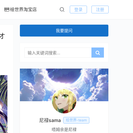
绘世界淘宝店
登录
注册
我要提问
(オ
尼禄sama
绘世界-team
唔姆余是尼禄