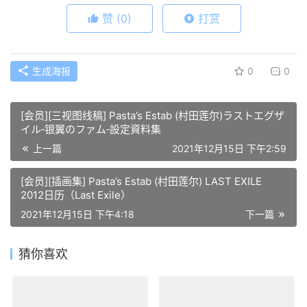
赞
(0)
打赏
生成海报
0
0
[会员][三视图线稿] Pasta’s Estab (村田莲尔)ラストエグザ
イル‐银翼のファム‐設定資料集
上一篇
2021年12月15日 下午2:59
[会员][插画集] Pasta’s Estab (村田莲尔) LAST EXILE
2012日历（Last Exile）
2021年12月15日 下午4:18
下一篇
猜你喜欢