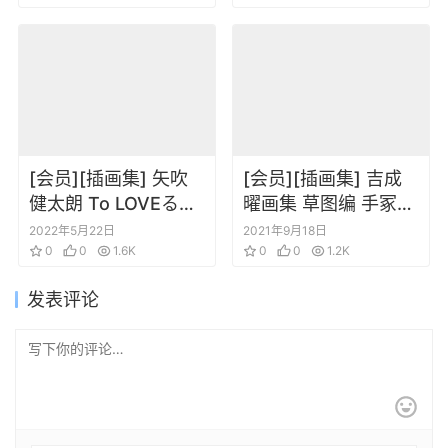
定插画集
[会员][插画集] 矢吹
[会员][插画集] 吉成
健太朗 To LOVEる―
曜画集 草图编 手冢治
とらぶる― ダークネ
虫角色集
2022年5月22日
2021年9月18日
ス画集 Harem Gold
0
0
1.6K
0
0
1.2K
发表评论