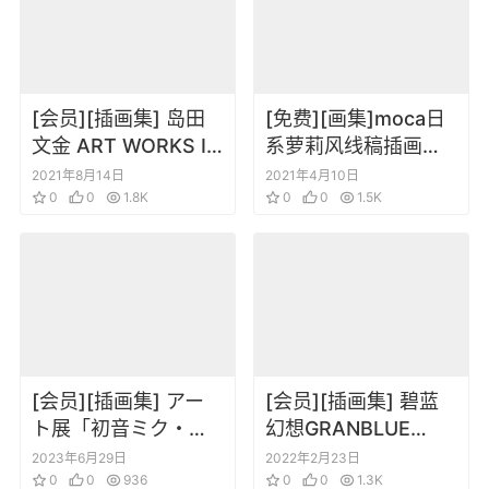
[会员][插画集] 岛田
[免费][画集]moca日
文金 ART WORKS II
系萝莉风线稿插画
强袭魔女原画集
RKGK美少女角色线稿
2021年8月14日
2021年4月10日
0
0
1.8K
涂鸦本
0
0
1.5K
[会员][插画集] アー
[会员][插画集] 碧蓝
ト展「初音ミク・ク
幻想GRANBLUE
ロニクル」 公式ビジ
FANTASY GRAPHIC
2023年6月29日
2022年2月23日
ュアルブック
0
0
936
ARCHIVE VI Extra设
0
0
1.3K