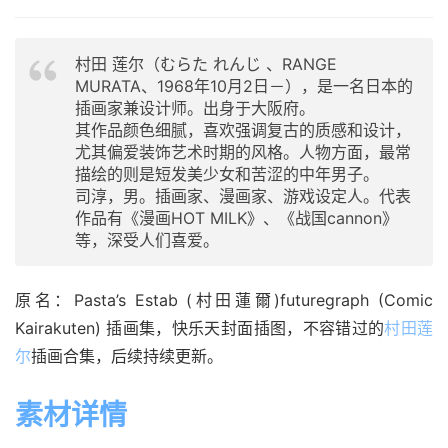
村田 莲尔（むらた れんじ 、RANGE
MURATA、1968年10月2日－），是一名日本的
插画家兼设计师。出身于大阪府。
其作品颜色细腻，喜欢强调复古的质感和设计，
尤其偏爱装饰艺术时期的风格。人物方面，最常
描绘的则是短发美少女和苦涩的中年男子。
司淳，男。插画家、漫画家、游戏设定人。代表
作品有《漫画HOT MILK》、《战国cannon》
等，深受人们喜爱。
原名：Pasta’s Estab (村田蓮爾)futuregraph (Comic 
Kairakuten) 插画集，快乐天封面插图，不容错过的
村田莲
尔
插画合集，后续持续更新。
素材详情