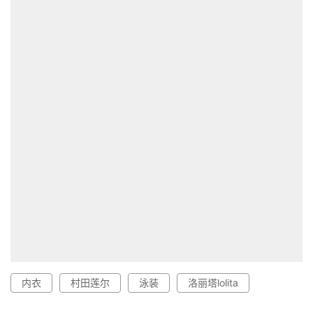
内衣
村田莲尔
泳装
洛丽塔lolita