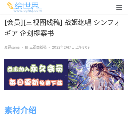
[会员][三视图线稿] 战姬绝唱 シンフォ
ギア 企划提案书
尼禄sama
•
三视图线稿
•
2022年2月7日 上午8:09
素材介绍