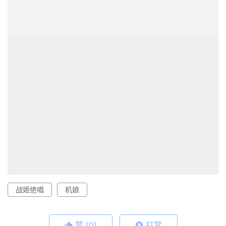
战姬绝唱
机娘
赞
(0)
打赏