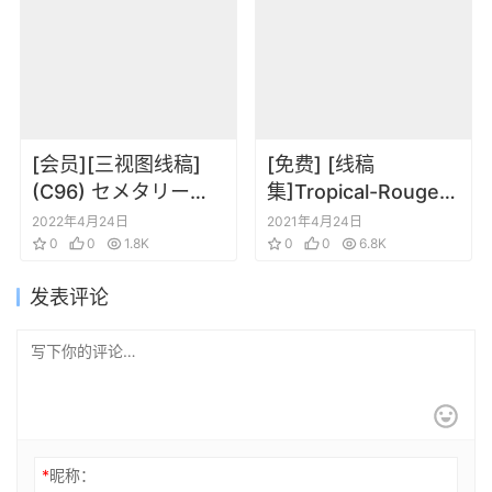
[会员][三视图线稿]
[免费] [线稿
(C96) セメタリーヒ
集]Tropical-Rouge!
ルズ青春白書 (錦織敦
光之美少女稿线填色
2022年4月24日
2021年4月24日
史) The Art of DIF
0
0
1.8K
图集3
0
0
6.8K
Vol.X
发表评论
*
昵称：