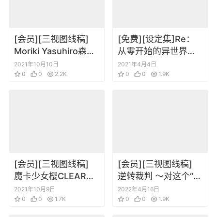
[会员][三视图线稿]
[免费][设定集]Re：
Moriki Yasuhiro森木
从零开始的异世界生
靖泰DEAIGNWORKS
活公式书 角色设定集
2021年10月10日
2021年4月4日
0
0
2.2K
0
0
1.9K
[会员][三视图线稿]
[会员][三视图线稿]
魔卡少女樱CLEAR
逆转裁判 ～对这个“真
CARD篇 动画资料设
实”，有异议！～ 动画
2021年10月9日
2022年4月16日
定线稿集
0
0
1.7K
资料设定线稿集
0
0
1.9K