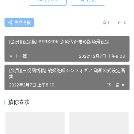
生成海报
0
0
[会员][设定集] BERSERK 剑风传奇电影版场景设定
上一篇
2022年2月7日 上午8:08
[会员][三视图线稿] 战姬绝唱シンフォギア 动画公式设定画
集
2022年2月7日 上午8:10
下一篇
猜你喜欢