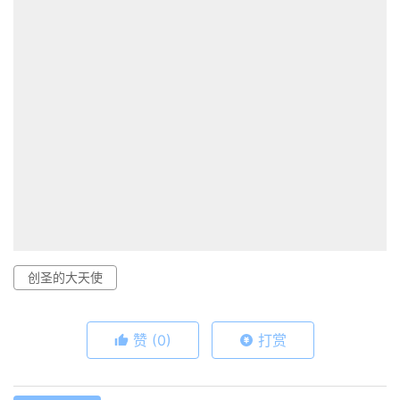
创圣的大天使
赞
(0)
打赏