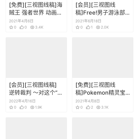
[免费][三视图线稿]海
[会员][三视图线
贼王 强者世界 动画资
稿]Free!男子游泳部
料设定线稿集
动画角色设定画集
2021年4月6日
2021年6月18日
0
0
3.4K
0
1
2.0K
[会员][三视图线稿]
[免费][三视图线
逆转裁判 ～对这个“真
稿]Pokemon精灵宝
实”，有异议！～ 动画
可梦 水都的守护神 动
2022年4月16日
2021年4月8日
资料设定线稿集
0
0
1.9K
画线稿集
0
2
3.1K