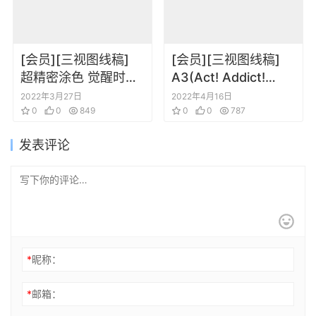
[会员][三视图线稿]
[会员][三视图线稿]
超精密涂色 觉醒时刻
A3(Act! Addict!
超清线稿
Actors!) 动画资料设
2022年3月27日
2022年4月16日
0
0
849
定线稿原画集
0
0
787
发表评论
*
昵称：
*
邮箱：