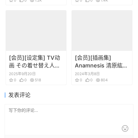
0
0
1.2K
Visual Collection
0
0
1.4K
Vol. 1、Vol. 2
[会员][设定集] TV动
[会员][插画集]
画 その着せ替え人形
Anamnesis 清原紘画
は恋をする原画集
集
2025年9月20日
2024年3月8日
0
0
518
0
0
804
发表评论