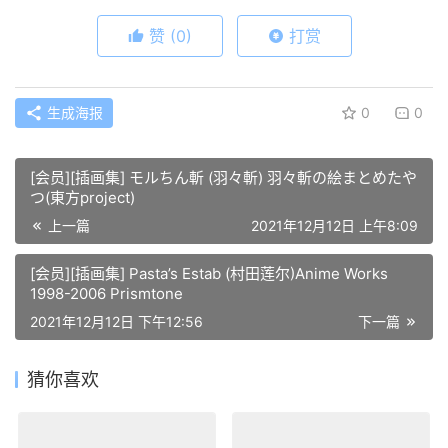
赞
(0)
打赏
生成海报
0
0
[会员][插画集] モルちん斬 (羽々斬) 羽々斬の絵まとめたや
つ(東方project)
上一篇
2021年12月12日 上午8:09
[会员][插画集] Pasta’s Estab (村田莲尔)Anime Works
1998-2006 Prismtone
2021年12月12日 下午12:56
下一篇
猜你喜欢