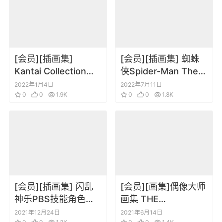
[会员][插画集]
[会员][插画集] 蜘蛛
Kantai Collection
侠Spider-Man The
Official 2022
Other Sketchbook
2022年1月4日
2022年7月11日
Calendar 舰娘日历
0
0
1.9K
0
0
1.8K
[会员][插画集] 闪乱
[会员][画集]偶像大师
神乐PBS技能角色原
画集 THE
画卡牌卡片
iDOLM@STER
2021年12月24日
2021年6月14日