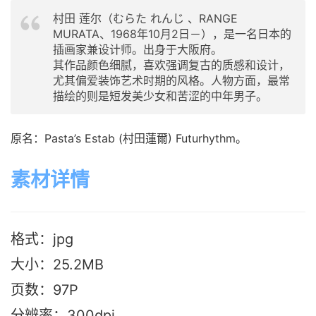
村田 莲尔（むらた れんじ 、RANGE
MURATA、1968年10月2日－），是一名日本的
插画家兼设计师。出身于大阪府。
其作品颜色细腻，喜欢强调复古的质感和设计，
尤其偏爱装饰艺术时期的风格。人物方面，最常
描绘的则是短发美少女和苦涩的中年男子。
原名：Pasta’s Estab (村田蓮爾) Futurhythm。
素材详情
格式：jpg
大小：25.2M
B
页数：97P
分辨率：300dpi