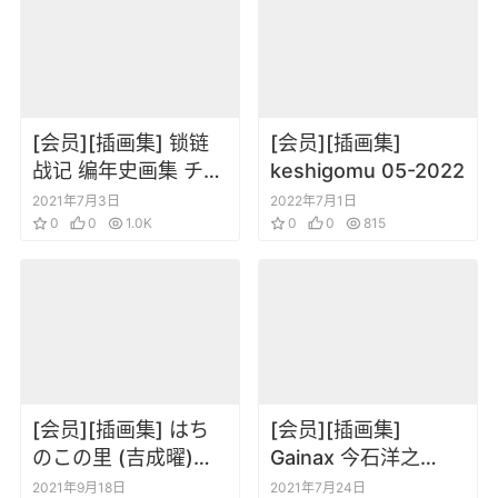
[会员][插画集] 锁链
[会员][插画集]
战记 编年史画集 チェ
keshigomu 05-2022
インクロニクル1st
2021年7月3日
2022年7月1日
season
0
0
1.0K
0
0
815
[会员][插画集] はち
[会员][插画集]
のこの里 (吉成曜)
Gainax 今石洋之
DEAD WOOD
FLCL特别的她分镜线
2021年9月18日
2021年7月24日