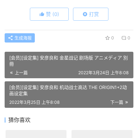
赞
(0)
打赏
生成海报
0
0
[会员][设定集] 安彦良和 金星战记 剧场版 アニメディア 別
冊
上一篇
2022年3月24日 上午8:08
[会员][设定集] 安彦良和 机动战士高达 THE ORIGIN1+2动
画设定集
2022年3月25日 上午8:08
下一篇
猜你喜欢