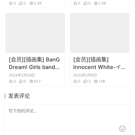
DESIGNS
0
0
2.4K
稿+设定集
0
0
2.4K
[会员][插画集] BanG
[会员][插画集]
Dream! Girls band
Innocent White-イ
party! Visual Book
ノセント ホワイト-
2024年2月28日
2022年2月6日
Vol.4&5
0
0
837
三嶋くろね 10th
0
3
1.9K
Anniversary BOOK
发表评论