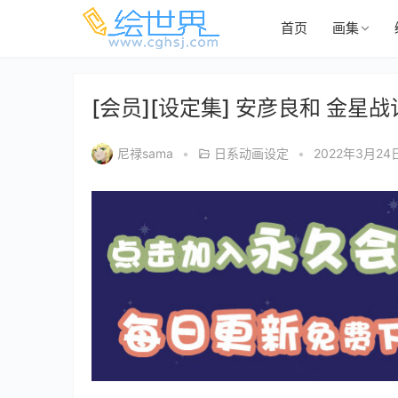
首页
画集
[会员][设定集] 安彦良和 金星
尼禄sama
•
日系动画设定
•
2022年3月24