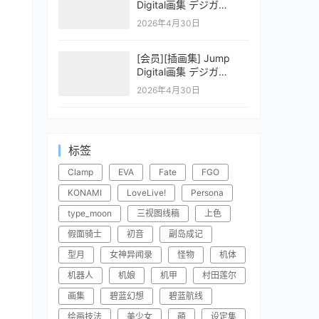
Digital画集 デジガ
CLAYMORE 2
2026年4月30日
[会员][插画集] Jump
Digital画集 デジガ
CLAYMORE 1
2026年4月30日
标签
Clamp
EVA
Fate
FGO
KONAMI
LoveLive!
Persona
type_moon
三视图线稿
上色
假面骑士
初音
副岛成记
型月
女神异闻录
怪物
机体
机器人
机娘
机甲
村田莲尔
画集
碧蓝幻想
碧蓝航线
绘画技法
美少女
萌
设定集