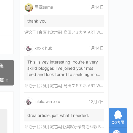
尼禄sama
1月14日
thank you
评论于
[会员][设定集] 島田フミカネ ART WORKS EXTRA Luminous Witches[DL]
xnxx hub
1月14日
This iis vey interesting, You're a very
画集
skilld blogger. I've joined your rrss
feed and look forard to seekimg mor
一篇
of your wonderfu post. Also, I've sh…
评论于
[会员][设定集] 島田フミカネ ART WORKS EXTRA Luminous Witches[DL]
lululu.win xxx
12月7日
Grea article, just what I needed.
QQ客服
评论于
[会员][设定集]苍翼默示录刻之幻影 BLAZBLUE CHRONOPHANTASMA 公式設定資料集II