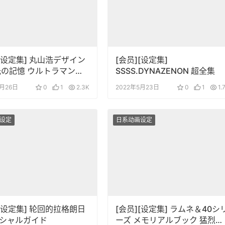
][设定集] 丸山浩デザイン
[会员][设定集]
光の記憶 ウルトラマンテ
SSSS.DYNAZENON 超全集
ダイナ・ガイア編
8月26日
0
1
2.3K
2022年5月23日
0
1
1.
设定
日系动画设定
][设定集] 轮回的拉格朗日
[会员][设定集] ラムネ＆40シ
シャルガイド
ーズ メモリアルブック 猛烈熱