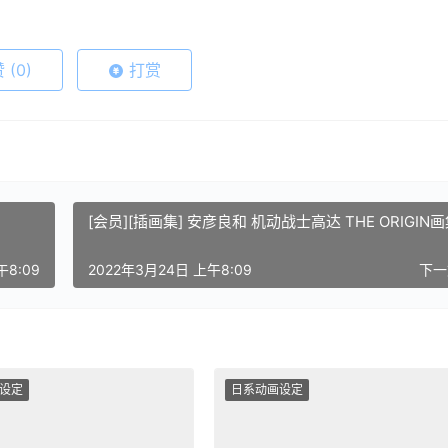
赞
(0)
打赏
[会员][插画集] 安彦良和 机动战士高达 THE ORIGIN
午8:09
2022年3月24日 上午8:09
下
设定
日系动画设定