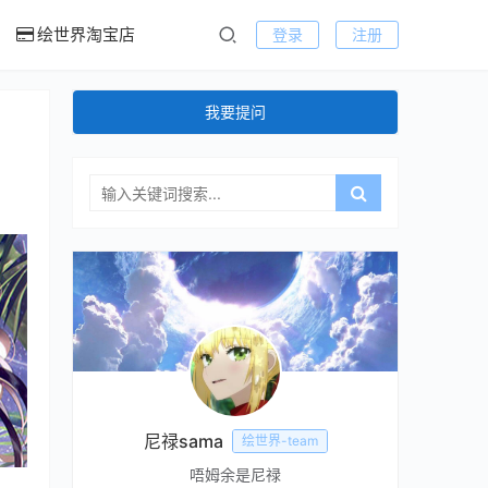
绘世界淘宝店
登录
注册
我要提问
尼禄sama
绘世界-team
唔姆余是尼禄