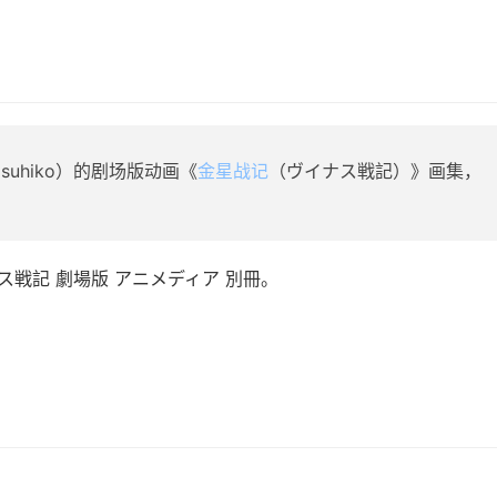
 Yasuhiko）的剧场版动画《
金星战记
（ヴイナス戦記）》画集，
ヴイナス戦記 劇場版 アニメディア 別冊。