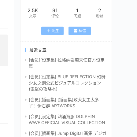
2.5K
91
1
2
文章
评论
问题
粉丝
关注
私信
最近文章
[会员][设定集] 拉格纳强袭天使官方设定
集
[会员][设定集] BLUE REFLECTION 幻舞
少女之剑公式ビジュアルコレクション
(電撃の攻略本)
[会员][插画集] [插画集]败犬女主太多
了！伊右群 ARTWORKS
[会员][设定集] 汹涌海豚 DOLPHIN
WAVE OFFICIAL VISUAL COLLECTION
[会员][插画集] Jump Digital 画集 デジガ