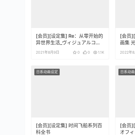
[会员][设定集] Re：从零开始的
[会员
异世界生活_ヴィジュアルコメ
画集 
ンタリー
ィガ・
2021年8月9日
0
0
1.1K
2022年
日系动画设定
日系动画
[会员][设定集] 时间飞船系列百
[会员
科全书
オフィ