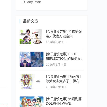
D.Gray-man
最新文章
[会员][设定集] 拉格纳强
袭天使官方设定集
2026年6月14日
[会员][设定集] BLUE
REFLECTION 幻舞少女
之剑公式ビジュアルコレ
2026年6月14日
クション (電撃の攻略本)
[会员][插画集] [插画集]
败犬女主太多了！伊右群
ARTWORKS
2026年6月11日
[会员][设定集] 汹涌海豚
DOLPHIN WAVE