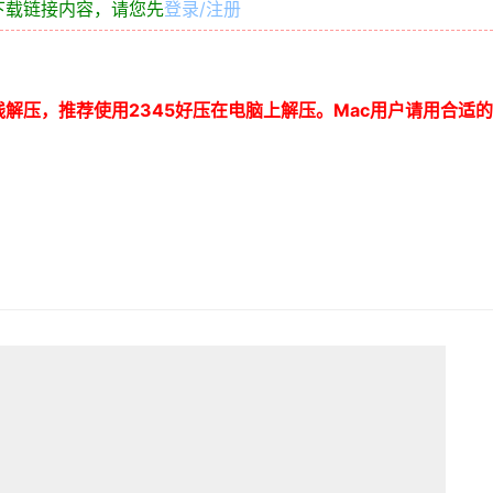
下载链接内容，请您先
登录/注册
线解压，推荐使用
2345
好压在电脑上解压。
Mac
用户请用合适的