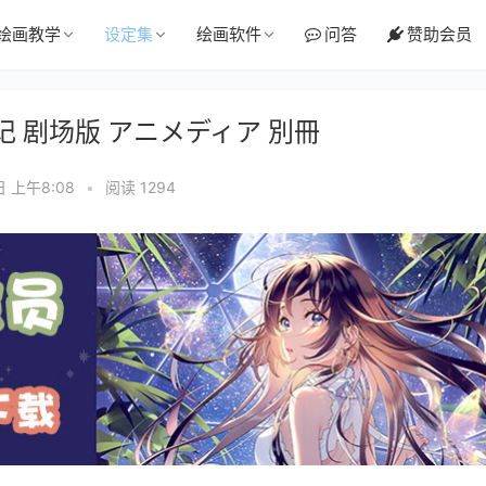
绘画教学
设定集
绘画软件
问答
赞助会员
战记 剧场版 アニメディア 別冊
日 上午8:08
•
阅读 1294