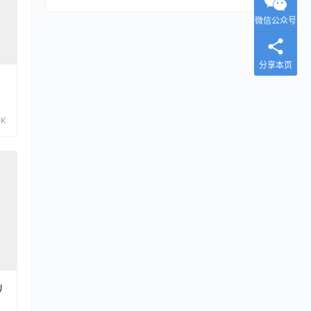
微信公众号
分享本页
7K
リ