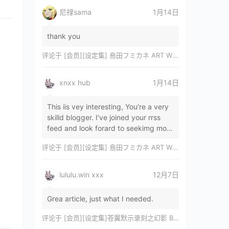
尼禄sama
1月14日
thank you
评论于
[会员][设定集] 島田フミカネ ART WORKS EXTRA Luminous Witches[DL]
xnxx hub
1月14日
This iis vey interesting, You're a very
skilld blogger. I've joined your rrss
feed and look forard to seekimg mor
of your wonderfu post. Also, I've sh…
评论于
[会员][设定集] 島田フミカネ ART WORKS EXTRA Luminous Witches[DL]
lululu.win xxx
12月7日
Grea article, just what I needed.
评论于
[会员][设定集]苍翼默示录刻之幻影 BLAZBLUE CHRONOPHANTASMA 公式設定資料集II