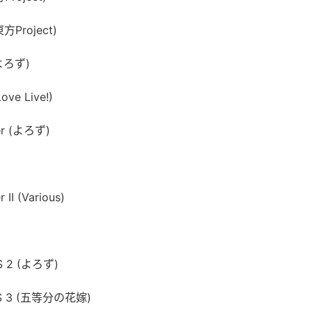
東方Project)
(よろず)
ove Live!)
r (よろず)
II (Various)
KS 2 (よろず)
RKS 3 (五等分の花嫁)