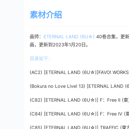
素材介绍
画师：
ETERNAL LAND (6U☆)
 40卷合集，更新到
画，更新到2023年1月20日。
目录如下：
(AC2) [ETERNAL LAND (6U☆)]FAVO! WOR
(Bokura no Love Live! 13) [ETERNAL LAND (
(C82) [ETERNAL LAND (6U☆)] F：Free II (東
(C84) [ETERNAL LAND (6U☆)] F：Free IV (
(C85) [ETERNAL LAND (6U☆)] TRAFFIC (東方