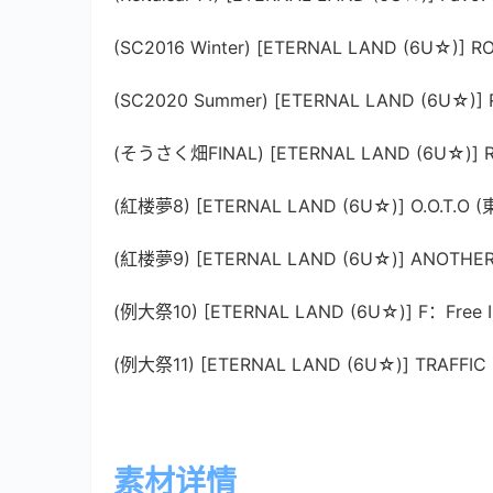
(SC2016 Winter) [ETERNAL LAND (6U☆)] RO
(SC2020 Summer) [ETERNAL LAND (6U☆)]
(そうさく畑FINAL) [ETERNAL LAND (6U☆)] 
(紅楼夢8) [ETERNAL LAND (6U☆)] O.O.T.O (
(紅楼夢9) [ETERNAL LAND (6U☆)] ANOTHER 
(例大祭10) [ETERNAL LAND (6U☆)] F：Free II
(例大祭11) [ETERNAL LAND (6U☆)] TRAFFIC 
素材详情