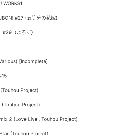
! WORKS1
OKUBON! #27 (五等分の花嫁)
 六本！#29（よろず）
arious) [Incomplete]
#15
(Touhou Project)
(Touhou Project)
ix 2 (Love Live!, Touhou Project)
Star (Touhou Project)