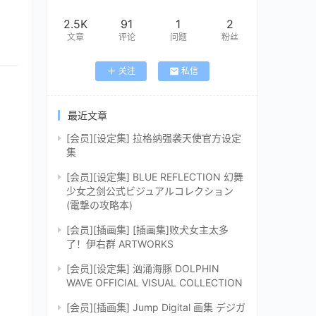
2.5K
91
1
2
文章
评论
问题
粉丝
关注
私信
最近文章
[会员][设定集] 拉格纳强袭天使官方设定
集
[会员][设定集] BLUE REFLECTION 幻舞
少女之剑公式ビジュアルコレクション
(電撃の攻略本)
[会员][插画集] [插画集]败犬女主太多
了！伊右群 ARTWORKS
[会员][设定集] 汹涌海豚 DOLPHIN
WAVE OFFICIAL VISUAL COLLECTION
[会员][插画集] Jump Digital 画集 デジガ