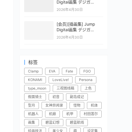
Digital画集 デジガ
CLAYMORE 2
2026年4月30日
[会员][插画集] Jump
Digital画集 デジガ
CLAYMORE 1
2026年4月30日
标签
Clamp
EVA
Fate
FGO
KONAMI
LoveLive!
Persona
type_moon
三视图线稿
上色
假面骑士
初音
副岛成记
型月
女神异闻录
怪物
机体
机器人
机娘
机甲
村田莲尔
画集
碧蓝幻想
碧蓝航线
绘画技法
美少女
萌
设定集