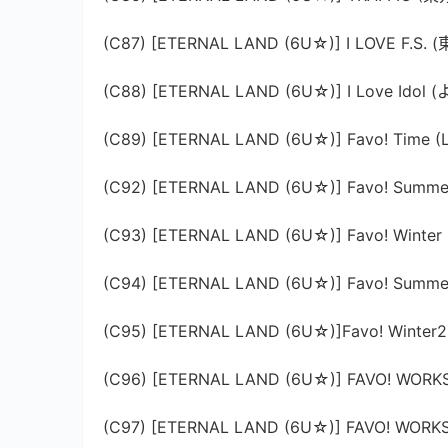
(C87) [ETERNAL LAND (6U☆)] I LOVE F.S. (
(C88) [ETERNAL LAND (6U☆)] I Love Idol 
(C89) [ETERNAL LAND (6U☆)] Favo! Time (L
(C92) [ETERNAL LAND (6U☆)] Favo! Summe
(C93) [ETERNAL LAND (6U☆)] Favo! Winter
(C94) [ETERNAL LAND (6U☆)] Favo! Summer 
(C95) [ETERNAL LAND (6U☆)]Favo! Winter2
(C96) [ETERNAL LAND (6U☆)] FAVO! WOR
(C97) [ETERNAL LAND (6U☆)] FAVO! WO