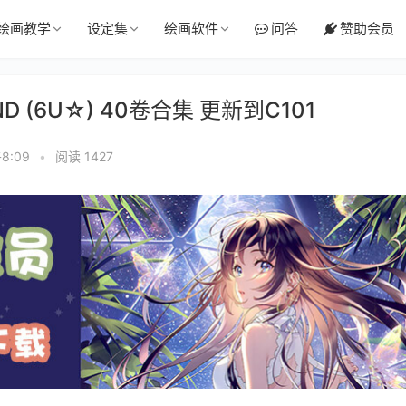
绘画教学
设定集
绘画软件
问答
赞助会员
ND (6U☆) 40卷合集 更新到C101
8:09
•
阅读 1427