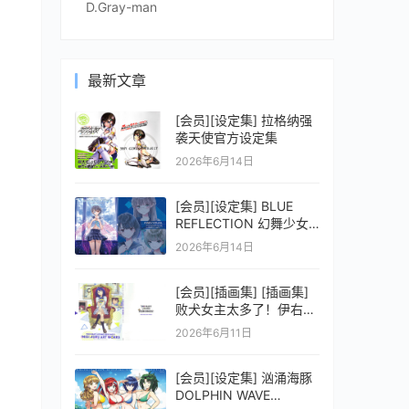
D.Gray-man
最新文章
[会员][设定集] 拉格纳强
袭天使官方设定集
2026年6月14日
[会员][设定集] BLUE
REFLECTION 幻舞少女
之剑公式ビジュアルコレ
2026年6月14日
クション (電撃の攻略本)
[会员][插画集] [插画集]
败犬女主太多了！伊右群
ARTWORKS
2026年6月11日
[会员][设定集] 汹涌海豚
DOLPHIN WAVE