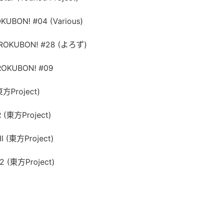
KUBON! #04 (Various)
 ROKUBON! #28 (よろず)
ROKUBON! #09
東方Project)
(東方Project)
I (東方Project)
2 (東方Project)