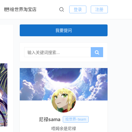
绘世界淘宝店
登录
注册
我要提问
尼禄sama
绘世界-team
唔姆余是尼禄