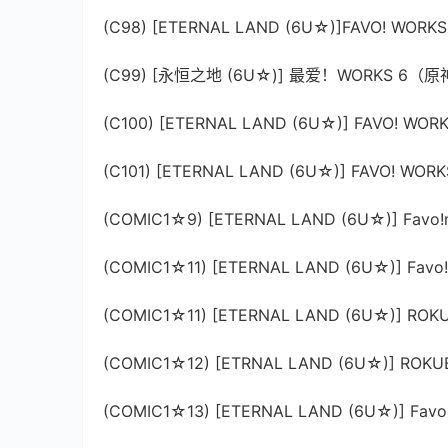
(C98) [ETERNAL LAND (6U☆)]FAVO! WOR
(C99) [永恒之地 (6U☆)] 最爱！WORKS 6（
(C100) [ETERNAL LAND (6U☆)] FAVO! WOR
(C101) [ETERNAL LAND (6U☆)] FAVO! WOR
(COMIC1☆9) [ETERNAL LAND (6U☆)] Favo
(COMIC1☆11) [ETERNAL LAND (6U☆)] Favo!
(COMIC1☆11) [ETERNAL LAND (6U☆)] ROKUB
(COMIC1☆12) [ETRNAL LAND (6U☆)] ROKU
(COMIC1☆13) [ETERNAL LAND (6U☆)] Favo! S