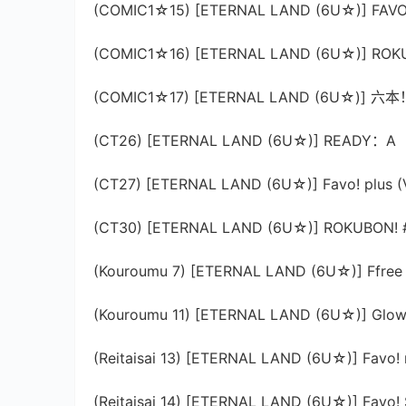
(COMIC1☆15) [ETERNAL LAND (6U☆)] FAVO
(COMIC1☆16) [ETERNAL LAND (6U☆)] R
(COMIC1☆17) [ETERNAL LAND (6U☆)]
(CT26) [ETERNAL LAND (6U☆)] READY：A
(CT27) [ETERNAL LAND (6U☆)] Favo! plus (V
(CT30) [ETERNAL LAND (6U☆)] ROKUBON! 
(Kouroumu 7) [ETERNAL LAND (6U☆)] Ffree 
(Kouroumu 11) [ETERNAL LAND (6U☆)] Glow 
(Reitaisai 13) [ETERNAL LAND (6U☆)] Favo! m
(Reitaisai 14) [ETERNAL LAND (6U☆)] Favo! 