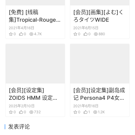
[免费] [线稿
[会员][画集][よむ]く
集]Tropical-Rouge!
ろタイツWIDE
光之美少女稿线填色
2021年4月16日
2021年6月15日
图集
0
0
4.7K
0
0
880
[会员][设定集]
[会员][设定集]副岛成
ZOIDS HMM 设定资
记 Persona4 P4女神
料画集 ART OF HMM
异闻录4午夜竞技场2
2025年2月10日
2021年6月16日
PLUS
0
0
732
插画原画设定集
0
1
1.2K
发表评论