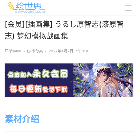
[会员][插画集] うるし原智志(漆原智
志) 梦幻模拟战画集
尼禄sama
•
未分类
•
2022年4月7日 上午8:08
素材介绍