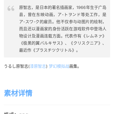
原智志，是日本的著名插画家，1966年生于广岛
县，曾在东映动画，ア-トヲンド等处工作，是
ア-スワ-ク的雇员。他不仅参与动图片的绘制，
而且还以漫画家的身份活跃在游戏软件中登场人
物设计及漫画连载方面。代表作有《レムネァ》
《极黑的翼バルキサス》、《クリスクニア》、
最近作《プラスチツクリトル》。
うるし原智志(
漆原智志
) 
梦幻模拟战
画集。
素材详情