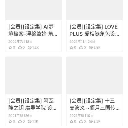
[会员][设定集] AI梦
[会员][设定集] LOVE
境档案-涅槃肇始 角色
PLUS 爱相随角色设
设定
定资料集 高岭爱花篇
2022年7月18日
2021年11月24日
0
0
1.2K
0
0
2.9K
[会员][设定集] 阿瓦
[会员][设定集] 十三
隆之钥 魔导学院 设定
支演义 ~偃月三国传~
集
1、2 两卷设定原画合
2021年8月26日
2021年8月10日
0
0
1.1K
集
0
0
2.5K