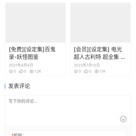
[免费][设定集]百鬼
[会员][设定集] 电光
录-妖怪图鉴
超人古利特 超全集 19
版
2021年4月4日
2022年7月10日
0
0
1.2K
0
0
1.1K
发表评论
*
昵称：