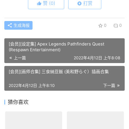
赞
(0)
打赏
生成海报
0
0
[会员][设定集] Apex Legends Pathfinders Quest
(Respawn Entertainment)
上一篇
2022年4月12日 上午8:08
[会员][画师合集] 三食納豆飯 (美和野らぐ）插画合集
2022年4月12日 上午8:10
下一篇
猜你喜欢