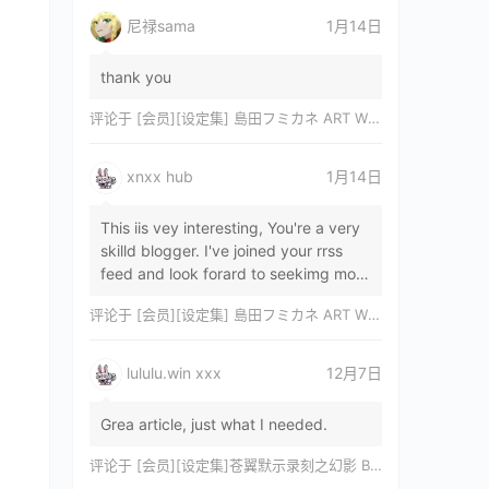
尼禄sama
1月14日
thank you
评论于
[会员][设定集] 島田フミカネ ART WORKS EXTRA Luminous Witches[DL]
xnxx hub
1月14日
This iis vey interesting, You're a very
skilld blogger. I've joined your rrss
feed and look forard to seekimg mor
of your wonderfu post. Also, I've sh…
评论于
[会员][设定集] 島田フミカネ ART WORKS EXTRA Luminous Witches[DL]
lululu.win xxx
12月7日
Grea article, just what I needed.
评论于
[会员][设定集]苍翼默示录刻之幻影 BLAZBLUE CHRONOPHANTASMA 公式設定資料集II