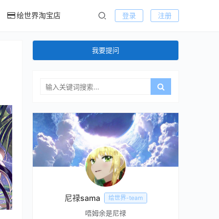
绘世界淘宝店
登录
注册
我要提问
尼禄sama
绘世界-team
唔姆余是尼禄