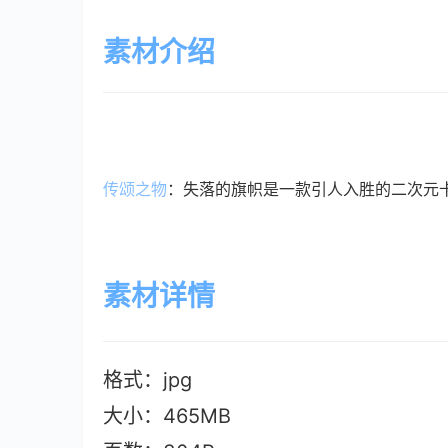
素材介绍
传颂之物
：失落的旗帜是一款引人入胜的二次元卡牌对战
素材详情
格式：jpg
大小：465M
B