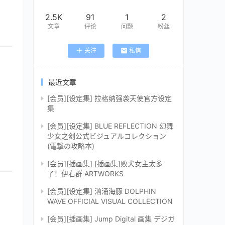
2.5K
91
1
2
文章
评论
问题
粉丝
关注
私信
最近文章
[会员][设定集] 拉格纳强袭天使官方设定
集
[会员][设定集] BLUE REFLECTION 幻舞
少女之剑公式ビジュアルコレクション
(電撃の攻略本)
[会员][插画集] [插画集]败犬女主太多
了！伊右群 ARTWORKS
[会员][设定集] 汹涌海豚 DOLPHIN
WAVE OFFICIAL VISUAL COLLECTION
[会员][插画集] Jump Digital 画集 デジガ