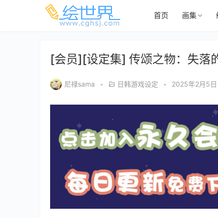
首页
画集
[会员][设定集] 传颂之物：失落的旗帜
尼禄sama
•
日韩游戏设定
•
2025年2月5日