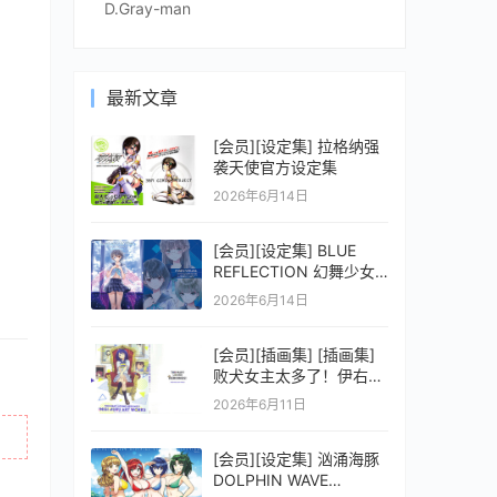
D.Gray-man
最新文章
[会员][设定集] 拉格纳强
袭天使官方设定集
2026年6月14日
[会员][设定集] BLUE
REFLECTION 幻舞少女
之剑公式ビジュアルコレ
2026年6月14日
クション (電撃の攻略本)
[会员][插画集] [插画集]
败犬女主太多了！伊右群
ARTWORKS
2026年6月11日
[会员][设定集] 汹涌海豚
DOLPHIN WAVE