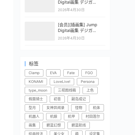
Digital画集 デジガ
CLAYMORE 2
2026年4月30日
[会员][插画集] Jump
Digital画集 デジガ
CLAYMORE 1
2026年4月30日
标签
Clamp
EVA
Fate
FGO
KONAMI
LoveLive!
Persona
type_moon
三视图线稿
上色
假面骑士
初音
副岛成记
型月
女神异闻录
怪物
机体
机器人
机娘
机甲
村田莲尔
画集
碧蓝幻想
碧蓝航线
绘画技法
美少女
萌
设定集