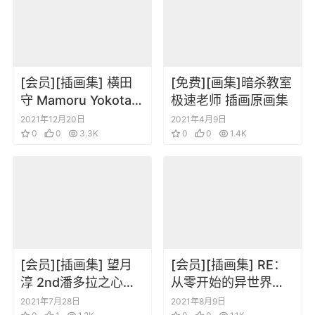
[会员][插画集] 横田
[免费][画集]暗杀教室
守 Mamoru Yokota
极速老师 插画原画集
Art Works
2021年12月20日
2021年4月9日
0
0
3.3K
0
0
1.4K
[会员][插画集] 望月
[会员][插画集] RE：
淳 2nd潘多拉之心画
从零开始的异世界生
集
活 Zero BD Booklet
2021年7月28日
2021年8月9日