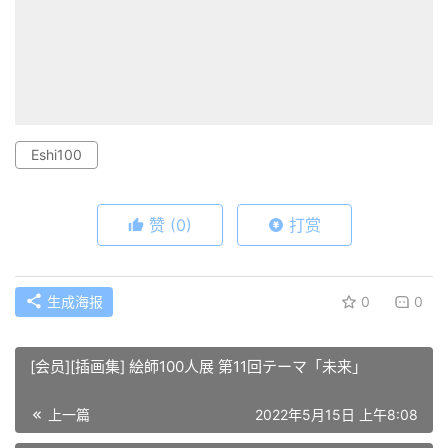
Eshi100
赞
(0)
打赏
生成海报
0
0
[会员][插画集] 絵師100人展 第11回テーマ「未来」
上一篇
2022年5月15日 上午8:08