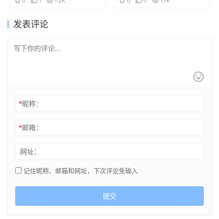
PandoraHearts「Th
0
1
1.2K
0
0
1.1K
ere is.」
发表评论
*
昵称：
*
邮箱：
网址：
记住昵称、邮箱和网址，下次评论免输入
提交