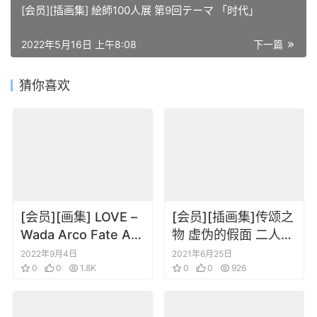
[会员][插画集] 絵師100人展 第9回テーマ 「时代」
2022年5月16日 上午8:08
下一篇
猜你喜欢
[会员][画集] LOVE –
[会员][插画集]传颂之
Wada Arco Fate Art
物 虚伪的假面 二人的
Works
白皇 公式设定集
2022年9月4日
2021年6月25日
0
0
1.8K
0
0
926