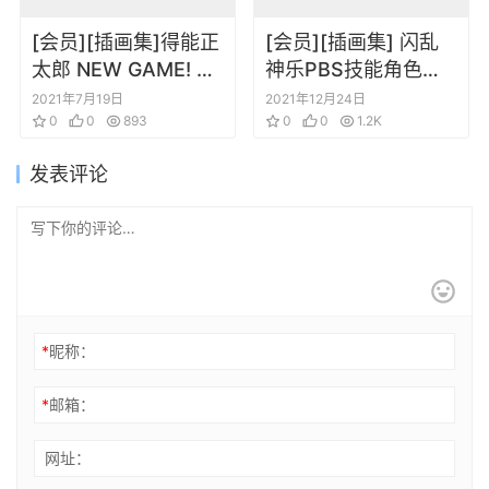
[会员][插画集]得能正
[会员][插画集] 闪乱
太郎 NEW GAME! 插
神乐PBS技能角色原
画 FAIRIES STORY原
画卡牌卡片
2021年7月19日
2021年12月24日
画集
0
0
893
0
0
1.2K
发表评论
*
昵称：
*
邮箱：
网址：