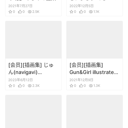
ー CLUB[DL版]
2021年7月27日
2022年12月5日
0
0
2.5K
0
0
1.1K
[会员][插画集] じゅ
[会员][插画集]
ん(navigavi)
Gun&Girl illustrated
TabeGirl – The Art
枪械与少女美军现用
2023年6月12日
2021年12月9日
of JUN
0
0
2.3K
铳火器篇
0
0
1.3K