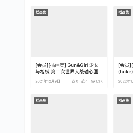
插画集
插画集
[会员][插画集] Gun&Girl 少女
[会员]
与枪械 第二次世界大战轴心国
(huke)
篇 中文版
2021年12月9日
0
1
1.3K
2022年
插画集
插画集