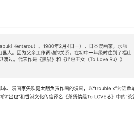
uki Kentarou）、1980年2月4日－），日本漫画家，水瓶
山县人。因为父亲工作调动的关系，在初中一年级时住到了福山
过。代表作是《黑猫》和《出包王女（To Love Ru）》
漫画家矢吹健太朗负责作画的漫画，以“trouble x”为话数
“出包”和香港文化传信译名《茶煲情缘To LOVEる》中的“茶