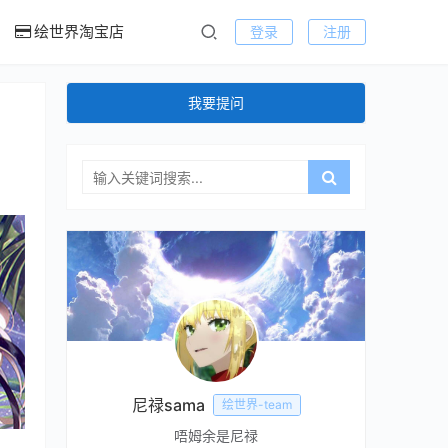
绘世界淘宝店
登录
注册
我要提问
尼禄sama
绘世界-team
唔姆余是尼禄