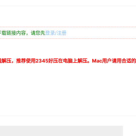
下载链接内容，请您先
登录/注册
线解压，推荐使用
2345
好压在电脑上解压。
Mac
用户请用合适的