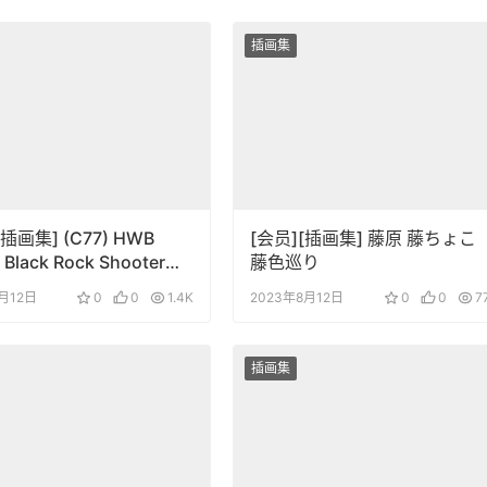
插画集
[插画集] (C77) HWB
[会员][插画集] 藤原 藤ちょこ
 Black Rock Shooter
藤色巡り
Visual Works 2 Black Side
1月12日
0
0
1.4K
2023年8月12日
0
0
7
插画集