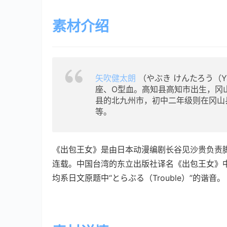
素材介绍
矢吹健太朗
（やぶき けんたろう（Yab
座、O型血。高知县高知市出生，冈
县的北九州市，初中二年级则在冈山县渡
等。
《出包王女》是由日本动漫编剧长谷见沙贵负责脚本、
连载。中国台湾的东立出版社译名《出包王女》中的
均系日文原题中“とらぶる（Trouble）”的谐音。