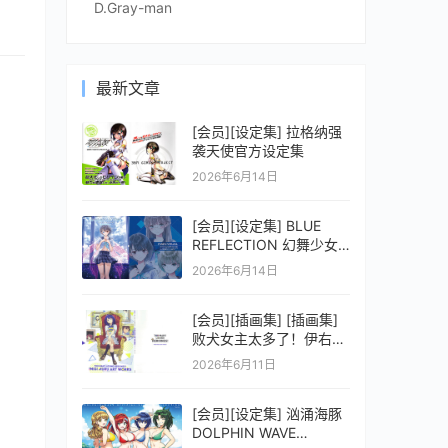
D.Gray-man
最新文章
[会员][设定集] 拉格纳强
袭天使官方设定集
2026年6月14日
[会员][设定集] BLUE
REFLECTION 幻舞少女
之剑公式ビジュアルコレ
2026年6月14日
クション (電撃の攻略本)
[会员][插画集] [插画集]
败犬女主太多了！伊右群
ARTWORKS
2026年6月11日
[会员][设定集] 汹涌海豚
DOLPHIN WAVE