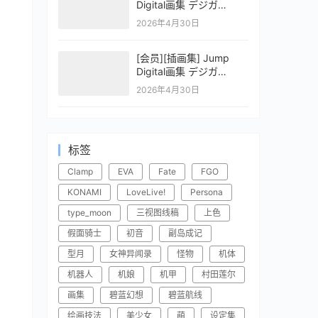
Digital画集 デジガ
CLAYMORE 2
2026年4月30日
[会员][插画集] Jump
Digital画集 デジガ
CLAYMORE 1
2026年4月30日
标签
Clamp
EVA
Fate
FGO
KONAMI
LoveLive!
Persona
type_moon
三视图线稿
上色
假面骑士
初音
副岛成记
型月
女神异闻录
怪物
机体
机器人
机娘
机甲
村田莲尔
画集
碧蓝幻想
碧蓝航线
绘画技法
美少女
萌
设定集