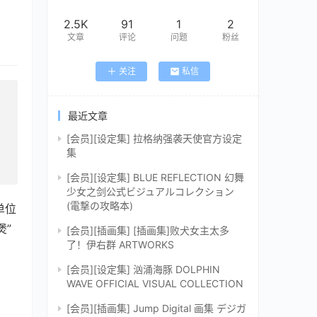
2.5K
91
1
2
文章
评论
问题
粉丝
关注
私信
最近文章
[会员][设定集] 拉格纳强袭天使官方设定
集
[会员][设定集] BLUE REFLECTION 幻舞
少女之剑公式ビジュアルコレクション
(電撃の攻略本)
单位
煲”
[会员][插画集] [插画集]败犬女主太多
了！伊右群 ARTWORKS
[会员][设定集] 汹涌海豚 DOLPHIN
WAVE OFFICIAL VISUAL COLLECTION
[会员][插画集] Jump Digital 画集 デジガ