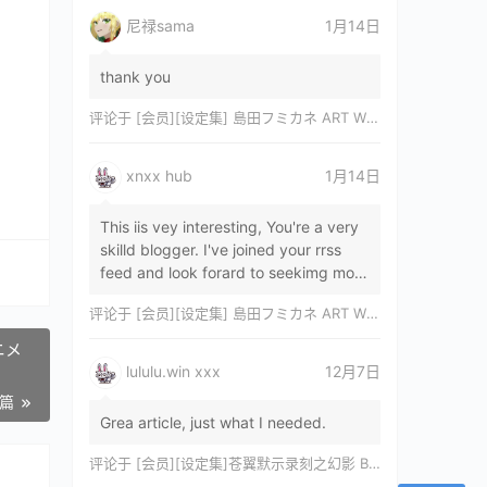
尼禄sama
1月14日
thank you
评论于
[会员][设定集] 島田フミカネ ART WORKS EXTRA Luminous Witches[DL]
xnxx hub
1月14日
This iis vey interesting, You're a very
skilld blogger. I've joined your rrss
feed and look forard to seekimg mor
of your wonderfu post. Also, I've sh…
评论于
[会员][设定集] 島田フミカネ ART WORKS EXTRA Luminous Witches[DL]
ニメ
lululu.win xxx
12月7日
一篇
Grea article, just what I needed.
评论于
[会员][设定集]苍翼默示录刻之幻影 BLAZBLUE CHRONOPHANTASMA 公式設定資料集II