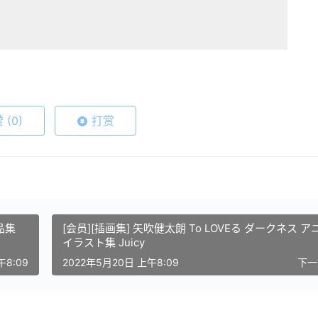
赞
(0)
打赏
作品集
[会员][插画集] 矢吹健太朗 To LOVEる ダークネス ア
イラスト集 Juicy
午8:09
2022年5月20日 上午8:09
下