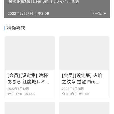
[会员][插画集] Dear Smile DSマイル 画集
2022年5月27日 上午8:09
下一篇
猜你喜欢
[会员][设定集] 晩杯
[会员][设定集] 火焰
あきら 紅魔城レミリ
之纹章 觉醒 Fire
ア 緋色の交響曲 設定
Emblem Awakening
2022年8月12日
2022年4月25日
資料＋イラスト集
0
0
1.4K
0
0
1.0K