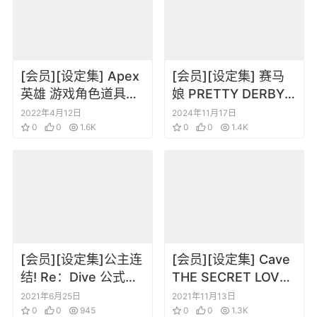
[会员][设定集] Apex
[会员][设定集] 赛马
英雄 游戏角色道具原
娘 PRETTY DERBY
画设定
ARTWORKS Vol.1
2022年4月12日
2024年11月17日
0
0
1.6K
0
0
1.4K
[会员][设定集]公主连
[会员][设定集] Cave
结! Re：Dive 公式ア
THE SECRET LOVER
ートワークス Vol.2
虫姫さま
2021年6月25日
2021年11月13日
0
0
945
0
0
1.3K